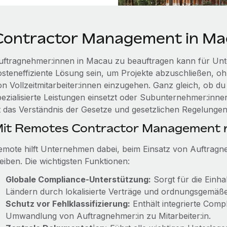
Contractor Management in Ma
uftragnehmer:innen in Macau zu beauftragen kann für Unt
osteneffiziente Lösung sein, um Projekte abzuschließen, ohn
on Vollzeitmitarbeiter:innen einzugehen. Ganz gleich, ob 
pezialisierte Leistungen einsetzt oder Subunternehmer:inn
st das Verständnis der Gesetze und gesetzlichen Regelunge
it Remotes Contractor Management r
emote hilft Unternehmen dabei, beim Einsatz von Auftragn
eiben. Die wichtigsten Funktionen:
Globale Compliance-Unterstützung:
Sorgt für die Einha
Ländern durch lokalisierte Verträge und ordnungsgemäß
Schutz vor Fehlklassifizierung:
Enthält integrierte Com
Umwandlung von Auftragnehmer:in zu Mitarbeiter:in.