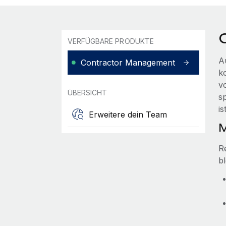
VERFÜGBARE PRODUKTE
A
Contractor Management
k
v
ÜBERSICHT
s
i
Erweitere dein Team
M
R
bl