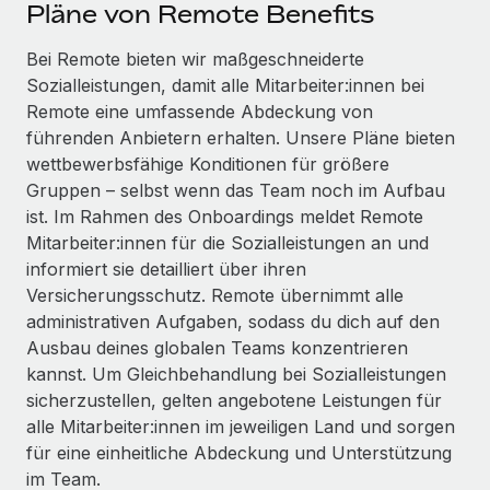
Events
Pläne von Remote Benefits
Tools
Partner werden
Newsroom
Bei Remote bieten wir maßgeschneiderte
Entdecke die Möglichkeiten einer Partnerschaft
Sozialleistungen, damit alle Mitarbeiter:innen bei
DIENSTLEISTUNGEN
Informationen zu Gehältern und Qualifikationen
Remote Build
Demnächst verfügbar
Remote eine umfassende Abdeckung von
Frag unsere Expert:innen
Beratung zu Integrationen und KI-Automatisierung
führenden Anbietern erhalten. Unsere Pläne bieten
Insights Center
Hilfe von Expert:innen für globale HR & Compliance
wettbewerbsfähige Konditionen für größere
Hol dir Unterstützung
Gruppen – selbst wenn das Team noch im Aufbau
Background-Checks
FALLSTUDIEN
ist. Im Rahmen des Onboardings meldet Remote
Einfacheres Bewerber:innen-Screening
Alle Ressourcen anzeigen
Mitarbeiter:innen für die Sozialleistungen an und
So hat der KI-Vorreiter Weaviate sein Team mit
informiert sie detailliert über ihren
Remote um 120 % vergrößert
Compliance Watchtower
Versicherungsschutz. Remote übernimmt alle
Lückenlose Compliance
BLOG
Weaviate auf einen Blick Weaviate entwickelt KI-basierte
administrativen Aufgaben, sodass du dich auf den
Open-Source-Infrastrukturen. Das...
Globale Payroll
Ausbau deines globalen Teams konzentrieren
Geräteverwaltung
kannst. Um Gleichbehandlung bei Sozialleistungen
Globale Bereitstellung und Verfolgung von IT-
Mehr erfahren
EOR und PEO
sicherzustellen, gelten angebotene Leistungen für
Geräten
alle Mitarbeiter:innen im jeweiligen Land und sorgen
Contractor Management
Gründung von Niederlassungen
für eine einheitliche Abdeckung und Unterstützung
Strategische Partnerschaft zwischen
Steuern
im Team.
Schnelle, rechtssichere Gründung von
Reverse Tech und Remote für Contractor