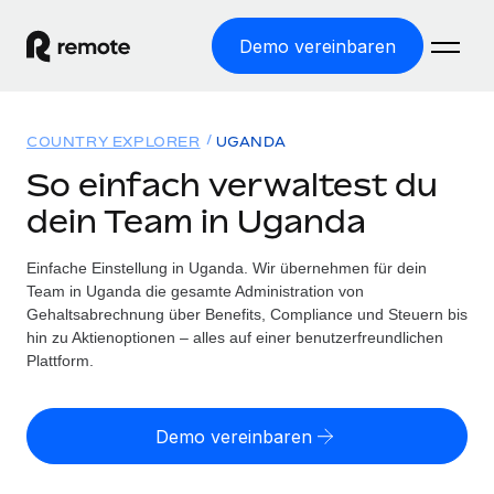
Demo vereinbaren
Startseite
COUNTRY EXPLORER
UGANDA
Produkte
So einfach verwaltest du
dein Team in Uganda
Lösungen
WELTWEITE BESCHÄFTIGUNG
Globale Payroll
Einfache Einstellung in Uganda. Wir übernehmen für dein
Ressourcen
WELTWEITE ABDECKUNG
Einfache, rechtssicher Payroll
Team in Uganda die gesamte Administration von
Country Explorer
Gehaltsabrechnung über Benefits, Compliance und Steuern bis
Preise
TOOLS UND RECHNER
Employer of Record
hin zu Aktienoptionen – alles auf einer benutzerfreundlichen
Länderspezifische Unterstützung bei der Einstellung
Weltweites Wachstum ohne Kosten für Niederlassungen
Plattform.
Scheinselbstständigkeitsrisiko berechnen
Explorer für US-Bundesstaaten
Länderspezifische Einschätzung des
Contractor of Record
Einfache Einstellung in allen US-Bundesstaaten
Scheinselbstständigkeitsrisikos
Deutsch
Rechtssichere, weltweite Arbeit mit Freelancer:innen
Demo vereinbaren
Remote im Vergleich
Personalkostenrechner
Contractor Management
English
Vergleiche mit unseren Mitbewerbern
Länderspezifische Berechnung der