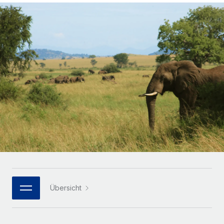
Globales Onboarding und Verwalten von
Gesamtbeschäftigungskosten
Anmelden
Freelancer:innen
Nederlands
WACHSTUMSPHASE
Honorarzahlungen berechnen
PEO
Français
Informationen zu möglichen Währungen und
Startups
Auslagern von komplexen HR-Aufgaben
Abwicklungsfristen für globale Freelancer:innen
Agile HR- und Payroll-Lösungen für wachsende
Deutsch
Unternehmen
INFRASTRUKTUR
LERNEN MIT REMOTE
Mittelstand
Español
Remote Embedded
Maßgeschneiderte HR-Lösungen, um Teams zu
Forschung und Leitfäden
Nahtlose Integration der HR in bestehende Abläufe
vergrößern
Italiano
Fallstudien
Plattform
Enterprise
Português (Portugal)
Integrierte HR-Kernfunktionen für dein Team
HR-Glossar
Globale HR für Konzerne und Großunternehmen
Verknüpfen
Neu
日本語
Checklisten und Vorlagen
Verknüpfung beliebiger KI-Tools mit Remote über unser
PARTNER WERDEN
Bibliothek für Stellenbeschreibungen
한국어
MCP
Übersicht
Strategische Technologiepartner
Webinare
Integrationen
Flexible Einbettung von Global-HR-Funktionen in deine
中文（简体）
Plattform
Prozessoptimierung mit unverzichtbaren Business-