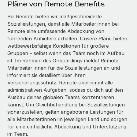
Events
Pläne von Remote Benefits
Tools
Partner werden
Newsroom
Bei Remote bieten wir maßgeschneiderte
Entdecke die Möglichkeiten einer Partnerschaft
Sozialleistungen, damit alle Mitarbeiter:innen bei
DIENSTLEISTUNGEN
Informationen zu Gehältern und Qualifikationen
Remote Build
Demnächst verfügbar
Remote eine umfassende Abdeckung von
Frag unsere Expert:innen
Beratung zu Integrationen und KI-Automatisierung
führenden Anbietern erhalten. Unsere Pläne bieten
Insights Center
Hilfe von Expert:innen für globale HR & Compliance
wettbewerbsfähige Konditionen für größere
Hol dir Unterstützung
Gruppen – selbst wenn das Team noch im Aufbau
Background-Checks
FALLSTUDIEN
ist. Im Rahmen des Onboardings meldet Remote
Einfacheres Bewerber:innen-Screening
Alle Ressourcen anzeigen
Mitarbeiter:innen für die Sozialleistungen an und
So hat der KI-Vorreiter Weaviate sein Team mit
informiert sie detailliert über ihren
Remote um 120 % vergrößert
Compliance Watchtower
Versicherungsschutz. Remote übernimmt alle
Lückenlose Compliance
BLOG
Weaviate auf einen Blick Weaviate entwickelt KI-basierte
administrativen Aufgaben, sodass du dich auf den
Open-Source-Infrastrukturen. Das...
Globale Payroll
Ausbau deines globalen Teams konzentrieren
Geräteverwaltung
kannst. Um Gleichbehandlung bei Sozialleistungen
Globale Bereitstellung und Verfolgung von IT-
Mehr erfahren
EOR und PEO
sicherzustellen, gelten angebotene Leistungen für
Geräten
alle Mitarbeiter:innen im jeweiligen Land und sorgen
Contractor Management
Gründung von Niederlassungen
für eine einheitliche Abdeckung und Unterstützung
Strategische Partnerschaft zwischen
Steuern
im Team.
Schnelle, rechtssichere Gründung von
Reverse Tech und Remote für Contractor