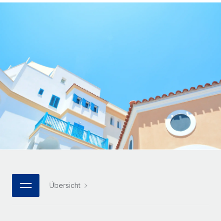
Globales Onboarding und Verwalten von
Gesamtbeschäftigungskosten
Anmelden
Freelancer:innen
Nederlands
WACHSTUMSPHASE
Honorarzahlungen berechnen
PEO
Français
Informationen zu möglichen Währungen und
Startups
Auslagern von komplexen HR-Aufgaben
Abwicklungsfristen für globale Freelancer:innen
Agile HR- und Payroll-Lösungen für wachsende
Deutsch
Unternehmen
INFRASTRUKTUR
LERNEN MIT REMOTE
Mittelstand
Español
Remote Embedded
Maßgeschneiderte HR-Lösungen, um Teams zu
Forschung und Leitfäden
Nahtlose Integration der HR in bestehende Abläufe
vergrößern
Italiano
Fallstudien
Plattform
Enterprise
Português (Portugal)
Integrierte HR-Kernfunktionen für dein Team
HR-Glossar
Globale HR für Konzerne und Großunternehmen
Verknüpfen
Neu
日本語
Checklisten und Vorlagen
Verknüpfung beliebiger KI-Tools mit Remote über unser
PARTNER WERDEN
Bibliothek für Stellenbeschreibungen
한국어
MCP
Übersicht
Strategische Technologiepartner
Webinare
Integrationen
Flexible Einbettung von Global-HR-Funktionen in deine
中文（简体）
Plattform
Prozessoptimierung mit unverzichtbaren Business-