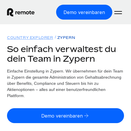
Demo vereinbaren
Startseite
COUNTRY EXPLORER
ZYPERN
Produkte
So einfach verwaltest du
dein Team in Zypern
Lösungen
WELTWEITE BESCHÄFTIGUNG
Globale Payroll
Einfache Einstellung in Zypern. Wir übernehmen für dein Team
Ressourcen
WELTWEITE ABDECKUNG
Einfache, rechtssicher Payroll
in Zypern die gesamte Administration von Gehaltsabrechnung
Country Explorer
über Benefits, Compliance und Steuern bis hin zu
Preise
TOOLS UND RECHNER
Employer of Record
Aktienoptionen – alles auf einer benutzerfreundlichen
Länderspezifische Unterstützung bei der Einstellung
Weltweites Wachstum ohne Kosten für Niederlassungen
Plattform.
Scheinselbstständigkeitsrisiko berechnen
Explorer für US-Bundesstaaten
Länderspezifische Einschätzung des
Contractor of Record
Einfache Einstellung in allen US-Bundesstaaten
Scheinselbstständigkeitsrisikos
Deutsch
Rechtssichere, weltweite Arbeit mit Freelancer:innen
Demo vereinbaren
Remote im Vergleich
Personalkostenrechner
Contractor Management
English
Vergleiche mit unseren Mitbewerbern
Länderspezifische Berechnung der