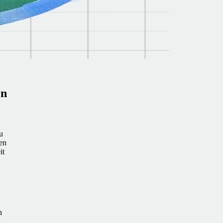
en
u
en
it
n