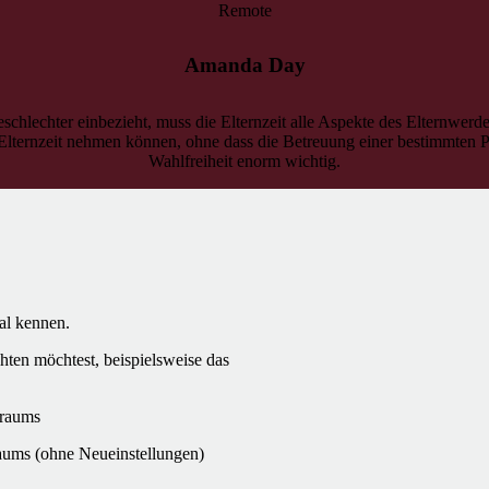
Remote
Amanda Day
eschlechter einbezieht, muss die Elternzeit alle Aspekte des Elternwer
Elternzeit nehmen können, ohne dass die Betreuung einer bestimmten Pe
Wahlfreiheit enorm wichtig.
al kennen.
hten möchtest, beispielsweise das
traums
raums (ohne Neueinstellungen)