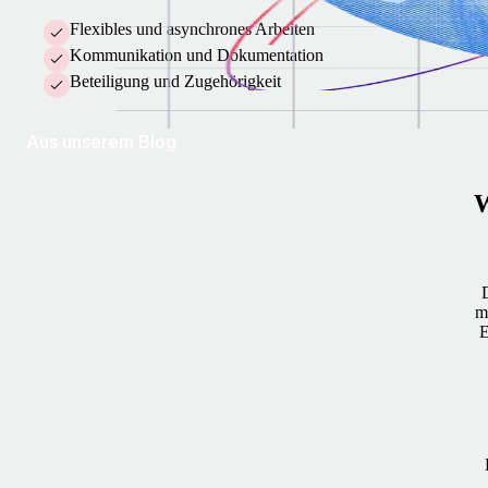
Flexibles und asynchrones Arbeiten
Kommunikation und Dokumentation
Beteiligung und Zugehörigkeit
Aus unserem Blog
W
m
E