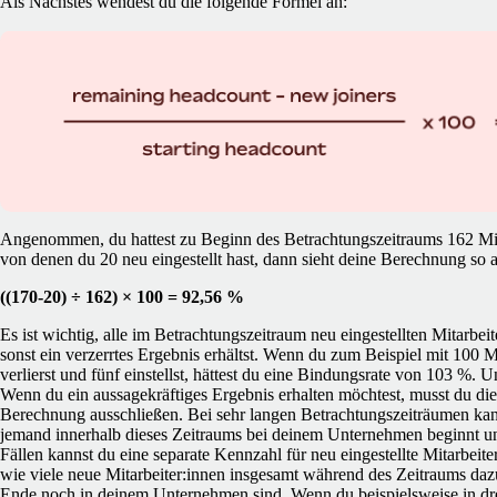
Als Nächstes wendest du die folgende Formel an:
Angenommen, du hattest zu Beginn des Betrachtungszeitraums 162 Mi
von denen du 20 neu eingestellt hast, dann sieht deine Berechnung so a
((170-20) ÷ 162) × 100 = 92,56 %
Es ist wichtig, alle im Betrachtungszeitraum neu eingestellten Mitarbei
sonst ein verzerrtes Ergebnis erhältst. Wenn du zum Beispiel mit 100 M
verlierst und fünf einstellst, hättest du eine Bindungsrate von 103 %. U
Wenn du ein aussagekräftiges Ergebnis erhalten möchtest, musst du di
Berechnung ausschließen. Bei sehr langen Betrachtungszeiträumen ka
jemand innerhalb dieses Zeitraums bei deinem Unternehmen beginnt un
Fällen kannst du eine separate Kennzahl für neu eingestellte Mitarbeite
wie viele neue Mitarbeiter:innen insgesamt während des Zeitraums d
Ende noch in deinem Unternehmen sind. Wenn du beispielsweise in dre