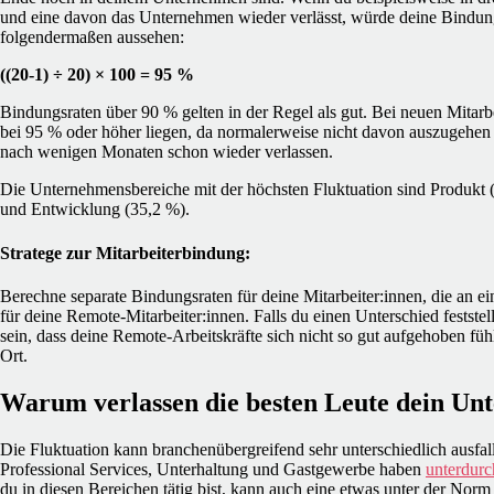
und eine davon das Unternehmen wieder verlässt, würde deine Bindungs
folgendermaßen aussehen:
((20-1) ÷ 20) × 100 = 95 %
Bindungsraten über 90 % gelten in der Regel als gut. Bei neuen Mitarbe
bei 95 % oder höher liegen, da normalerweise nicht davon auszugehen 
nach wenigen Monaten schon wieder verlassen.
Die Unternehmensbereiche mit der höchsten Fluktuation sind Produkt 
und Entwicklung (35,2 %).
Stratege zur Mitarbeiterbindung:
Berechne separate Bindungsraten für deine Mitarbeiter:innen, die an ei
für deine Remote-Mitarbeiter:innen. Falls du einen Unterschied feststel
sein, dass deine Remote-Arbeitskräfte sich nicht so gut aufgehoben füh
Ort.
Warum verlassen die besten Leute dein U
Die Fluktuation kann branchenübergreifend sehr unterschiedlich ausfal
Professional Services, Unterhaltung und Gastgewerbe haben
unterdurc
du in diesen Bereichen tätig bist, kann auch eine etwas unter der Nor