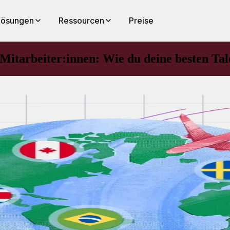
Lösungen
Ressourcen
Preise
Mitarbeiter:innen: Wie du deine besten Ta
 für
d
ns
ie