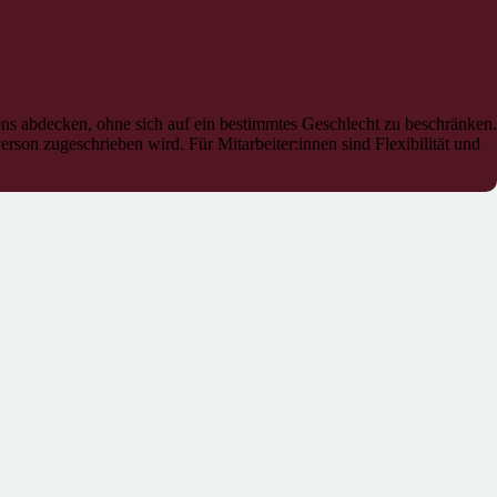
dens abdecken, ohne sich auf ein bestimmtes Geschlecht zu beschränken.
rson zugeschrieben wird. Für Mitarbeiter:innen sind Flexibilität und