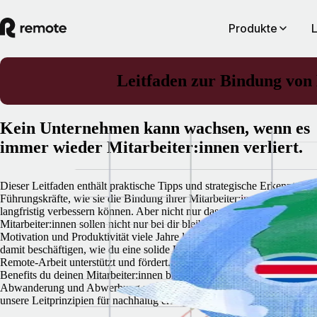
Produkte
Leitfaden zur Bindung von 
Kein Unternehmen kann wachsen, wenn es
immer wieder Mitarbeiter:innen verliert.
Dieser Leitfaden enthält praktische Tipps und strategische Erkenntnisse
Führungskräfte, wie sie die Bindung ihrer Mitarbeiter:innen spürbar un
langfristig verbessern können. Aber nicht nur das: Deine besten
Mitarbeiter:innen sollen nicht nur bei dir bleiben, sondern sich ihre
Motivation und Produktivität viele Jahre lang bewahren. Wir werden u
damit beschäftigen, wie du eine solide Unternehmenskultur etablierst, d
Remote-Arbeit unterstützt und fördert. Du erfährst, welche attraktiven
Benefits du deinen Mitarbeiter:innen bieten kannst, um dich vor
Abwanderung und Abwerbung zu schützen. Außerdem stellen wir dir
unsere Leitprinzipien für nachhaltig erfolgreiche Remote-Teams vor: