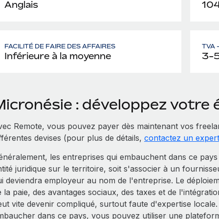
Anglais
10
FACILITÉ DE FAIRE DES AFFAIRES
TVA 
Inférieure à la moyenne
3-
Micronésie : développez votre
vec Remote, vous pouvez payer dès maintenant vos freela
fférentes devises (pour plus de détails,
contactez un exper
énéralement, les entreprises qui embauchent dans ce pays M
tité juridique sur le territoire, soit s'associer à un fourniss
ui deviendra employeur au nom de l'entreprise. Le déploiem
e la paie, des avantages sociaux, des taxes et de l'intégra
eut vite devenir compliqué, surtout faute d'expertise local
mbaucher dans ce pays, vous pouvez utiliser une platefor