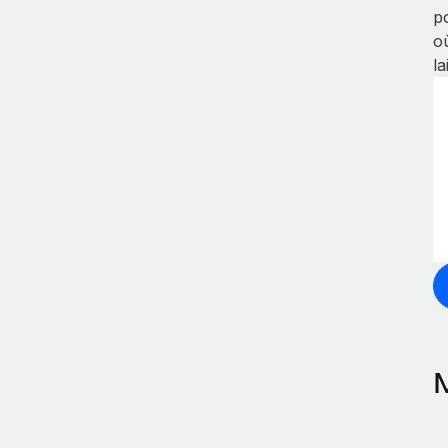
p
o
la
M