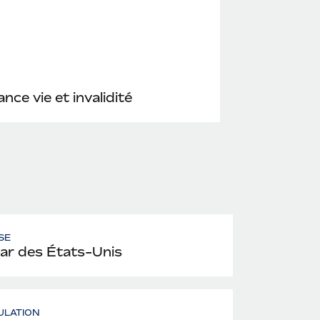
nce vie et invalidité
SE
lar des États-Unis
ULATION