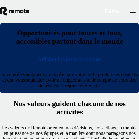
Démo
Opportunités pour toutes et tous,
accessibles partout dans le monde
Afficher les postes vacants
Si vous êtes ambitieux, motivé et que votre profil produit des résultats,
et que vous souhaitez avoir un impact sans tenir compte de votre lieu
de résidence, rejoignez Remote.
Nos valeurs guident chacune de nos
activités
Les valeurs de Remote orientent nos décisions, nos actions, la montée
en puissance de nos équipes et la manière dont nous partageons nos
impacts, tant en interne qu’avec nos clients à l’échelle internationale.