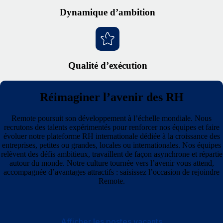
Dynamique d’ambition
Qualité d’exécution
Réimaginer l’avenir des RH
Remote poursuit son développement à l’échelle mondiale. Nous
recrutons des talents expérimentés pour renforcer nos équipes et faire
évoluer notre plateforme RH internationale dédiée à la croissance des
entreprises, petites ou grandes, locales ou internationales. Nos équipes
relèvent des défis ambitieux, travaillent de façon asynchrone et répartie
autour du monde. Notre culture tournée vers l’avenir vous attend,
accompagnée d’avantages attractifs : saisissez l’occasion de rejoindre
Remote.
Afficher les postes vacants