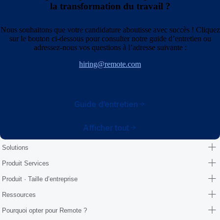
la transformation du travail ?
Nous souhaitons que votre candidature aboutisse avec succès ! Cliquez
sur le bouton ci‑dessous pour consulter notre guide d’entretien ou
adressez‑nous vos questions à l’adresse suivante :
hiring@remote.com
Guide d’entretien
Afficher tout
Solutions
Produit Services
Produit · Taille d’entreprise
Ressources
Pourquoi opter pour Remote ?