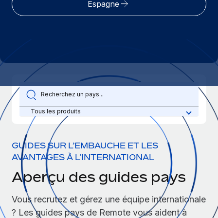
Espagne
Gestion des freelances
Comparer Remote
pays
Connexion
Intégrez et gérez vos freelances partout dans le monde
Nederlands
Examinez notre service par rapport aux autres
Calculateur de paiement des freelances
PEO
Français
Découvrez les devises disponibles et les vitesses de
Sous-traitez les opérations complexes liées à l’emploi
CROISSANCE
paiement pour vos freelances internationaux
Deutsch
Start-ups
Des solutions agiles et internationales pour les RH et la
INFRASTRUCTURE
APPRENDRE AVEC REMOTE
Español
paie des entreprises en pleine croissance
Intégration Remote
Recherche et guides
Intégrez vos RH aux flux de travail en toute simplicité
Entreprises intermédiaires
Italiano
Tous les produits
Études de cas
Développez vos équipes avec des solutions RH sur
Plateforme
mesure
Português (Portugal)
Des fonctions RH clés intégrées pour votre équipe
Glossaire RH
GUIDES SUR L’EMBAUCHE ET LES
Entreprise
AVANTAGES À L’INTERNATIONAL
Connecter
Nouveau
日本語
Checklists et modèles
Les RH à l’international pour les grandes entreprises
Connectez n'importe quel outil d’IA à Remote grâce à
Aperçu des guides pays
Descriptions de postes
한국어
notre MCP
TRAVAILLONS ENSEMBLE
Vous recrutez et gérez une équipe internationale
Webinaires
Intégrations
中文（简体）
? Les guides pays de Remote vous aident à
Partenaires stratégiques de la tech
Rationalisez vos processus avec des outils essentiels