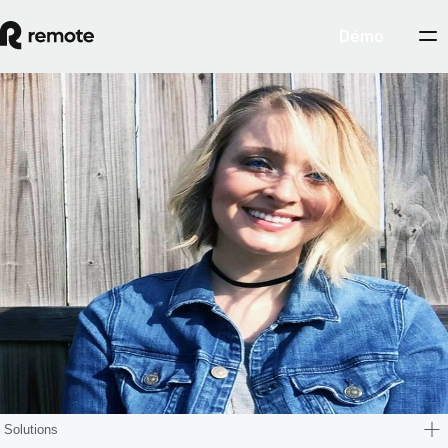
Démo
Blog
Ellen Sutton
Ellen est responsable produits principale chez Remote, où elle s'occupe
de la gestion des freelances. Avec plus de 20 ans d'expérience dans le
développement de produits à son actif, Ellen a commencé sa carrière
en tant que consultante avant de devenir responsable produits il y a une
dizaine d'années. Rejoindre l'équipe de Remote en 2021 a été une
décision facile à prendre pour Ellen, car elle a apprécié sa mission qui
consistait à rendre le travail à distance plus accessible dans le monde
entier. Ellen réside actuellement à Nashville, dans le Tennessee (États-
Unis), avec son compagnon, Scot, et leurs adorables enfants, Stella et
Betty.
Solutions