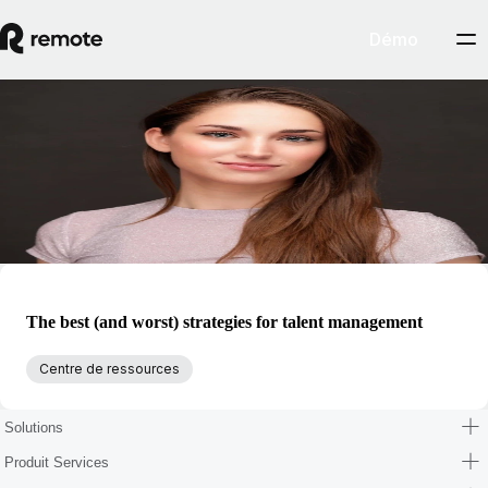
Démo
Blog
Gillian O'Brien
Gillian O'Brien est General Manager de Remote Talent and Jobs chez
Remote.
The best (and worst) strategies for talent management
Centre de ressources
Solutions
Produit Services