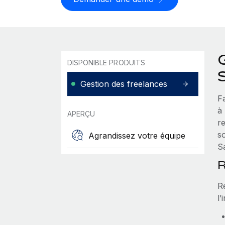
DISPONIBLE PRODUITS
Gestion des freelances
F
à
APERÇU
r
so
Agrandissez votre équipe
S
R
R
l’