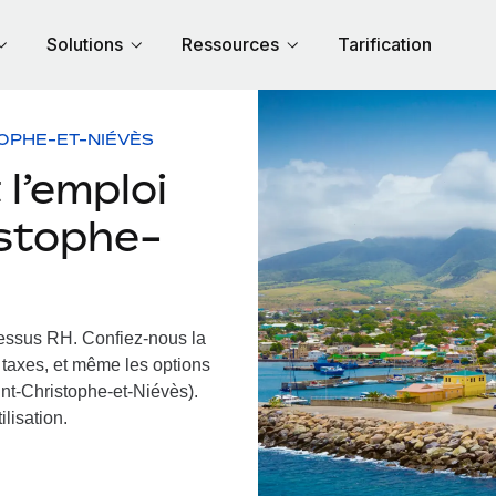
Solutions
Ressources
Tarification
OPHE-ET-NIÉVÈS
l’emploi
istophe-
cessus RH.
Confiez-nous la
s taxes, et même les options
int-Christophe-et-Niévès).
ilisation.