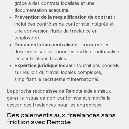
grâce à des contrats localisés et une
Création d’entité
Explorer le blog
documentation adéquate.
Établissez des entités rapidement et en toute
Prévention de la requalification de contrat
:
conformité
inclut des contrôles de conformité intégrés et
BLOG
Mobilité et déménagement international
une conversion fluide de freelance en
Organisez facilement le déménagement de vos
employé(e).
Mises à jour des produits de Remote :
employés
Documentation centralisée
: conserve les
Intégrations Gusto et Xero et Gestion des
freelances Plus
dossiers essentiels pour les audits et automatise
Avantages sociaux
les déclarations fiscales.
Remote a toujours pour mission d'aider les entreprises de
Gérez facilement les avantages sociaux
Expertise juridique locale
: fournit des conseils
toute taille à embaucher, gérer et payer...
sur les lois du travail locales complexes,
En savoir plus
simplifiant le recrutement international.
L’approche rationalisée de Remote aide à mieux
gérer le risque de non‑conformité et simplifie la
Comment Phiture gère ses 55 employés
gestion des freelances pour les entreprises.
répartis dans 19 pays grâce à Remote
Des paiements aux freelances sans
Phiture, un leader notable du conseil en matière de
friction avec Remote
croissance mobile internationale, encourage les...