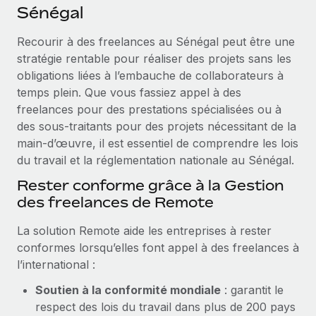
Événements
Sénégal
Intégrez les RH à l’international de manière flexible
Salle de presse
Devenir partenaire
Recourir à des freelances au Sénégal peut être une
SERVICES
Explorez avec nous vos opportunités de partenariat
stratégie rentable pour réaliser des projets sans les
Données sur les salaires et les talents
Demandez aux experts
obligations liées à l’embauche de collaborateurs à
Recevez des conseils d’experts sur les RH à
Remote Build
Bientôt disponible
temps plein. Que vous fassiez appel à des
Centre de ressources
l’international et la conformité
Conseil en intégrations et automatisations assistées par
freelances pour des prestations spécialisées ou à
l’IA
Obtenir de l’aide
des sous-traitants pour des projets nécessitant de la
Contrôles d’antécédents
main-d’œuvre, il est essentiel de comprendre les lois
Simplifiez vos processus de présélection des
Voir toutes les ressources
du travail et la réglementation nationale au Sénégal.
candidats
ÉTUDES DE CAS
Rester conforme grâce à la Gestion
Remote Watchtower
BLOG
des freelances de Remote
Gardez un temps d’avance sur les risques en
Paie multipays
matière de conformité
La solution Remote aide les entreprises à rester
conformes lorsqu’elles font appel à des freelances à
EOR et PEO
Gestion des appareils
l’international :
Gestion des freelances
Achetez et suivez vos équipements informatiques
Soutien à la conformité mondiale
: garantit le
dans le monde entier
Taxes
respect des lois du travail dans plus de 200 pays