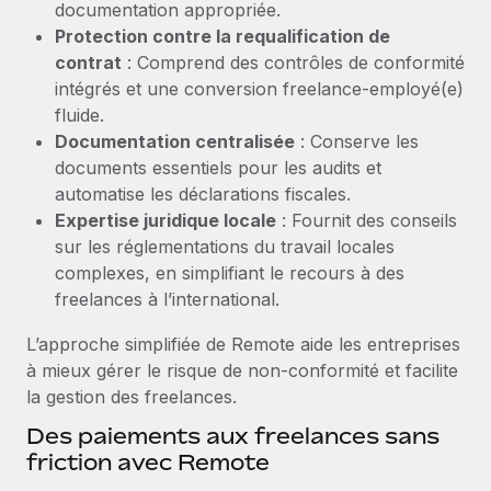
documentation appropriée.
Création d’entité
Intégration Remote x BambooHR : du local à
Explorer le blog
Protection contre la requalification de
Établissez des entités rapidement et en toute
l’international, le recrutement sans changer de
contrat
: Comprend des contrôles de conformité
plateforme
conformité
intégrés et une conversion freelance-employé(e)
Impact Les clients BambooHR peuvent désormais
BLOG
fluide.
Mobilité et déménagement international
embaucher et gérer les employés internationaux...
Documentation centralisée
: Conserve les
Organisez facilement le déménagement de vos
Mises à jour des produits de Remote :
documents essentiels pour les audits et
En savoir plus
employés
Intégrations Gusto et Xero et Gestion des
automatise les déclarations fiscales.
freelances Plus
Avantages sociaux
Expertise juridique locale
: Fournit des conseils
Remote a toujours pour mission d'aider les entreprises de
Gérez facilement les avantages sociaux
sur les réglementations du travail locales
toute taille à embaucher, gérer et payer...
complexes, en simplifiant le recours à des
freelances à l’international.
En savoir plus
L’approche simplifiée de Remote aide les entreprises
à mieux gérer le risque de non-conformité et facilite
Comment Phiture gère ses 55 employés
la gestion des freelances.
répartis dans 19 pays grâce à Remote
Des paiements aux freelances sans
Phiture, un leader notable du conseil en matière de
friction avec Remote
croissance mobile internationale, encourage les...