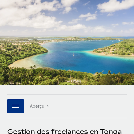
Gestion des freelances
Comparer Remote
pays
Connexion
Intégrez et gérez vos freelances partout dans le monde
Nederlands
Examinez notre service par rapport aux autres
Calculateur de paiement des freelances
PEO
Français
Découvrez les devises disponibles et les vitesses de
Sous-traitez les opérations complexes liées à l’emploi
CROISSANCE
paiement pour vos freelances internationaux
Deutsch
Start-ups
Des solutions agiles et internationales pour les RH et la
INFRASTRUCTURE
APPRENDRE AVEC REMOTE
Español
paie des entreprises en pleine croissance
Intégration Remote
Recherche et guides
Intégrez vos RH aux flux de travail en toute simplicité
Entreprises intermédiaires
Italiano
Études de cas
Développez vos équipes avec des solutions RH sur
Plateforme
mesure
Português (Portugal)
Des fonctions RH clés intégrées pour votre équipe
Glossaire RH
Entreprise
Connecter
Nouveau
日本語
Checklists et modèles
Les RH à l’international pour les grandes entreprises
Connectez n'importe quel outil d’IA à Remote grâce à
Aperçu
Descriptions de postes
한국어
notre MCP
TRAVAILLONS ENSEMBLE
Webinaires
Intégrations
中文（简体）
Gestion des freelances en Tonga
Partenaires stratégiques de la tech
Rationalisez vos processus avec des outils essentiels