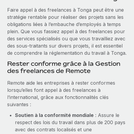
Événements
Intégrez les RH à l’international de manière flexible
Faire appel à des freelances à Tonga peut être une
Salle de presse
Devenir partenaire
stratégie rentable pour réaliser des projets sans les
SERVICES
Explorez avec nous vos opportunités de partenariat
obligations liées à l’embauche d’employés à temps
Données sur les salaires et les talents
Demandez aux experts
plein. Que vous fassiez appel à des freelances pour
Recevez des conseils d’experts sur les RH à
Remote Build
Bientôt disponible
des services spécialisés ou que vous travailliez avec
Centre de ressources
l’international et la conformité
Conseil en intégrations et automatisations assistées par
des sous-traitants sur divers projets, il est essentiel
l’IA
Obtenir de l’aide
de comprendre la réglementation du travail à Tonga.
Contrôles d’antécédents
Rester conforme grâce à la Gestion
Simplifiez vos processus de présélection des
Voir toutes les ressources
des freelances de Remote
candidats
ÉTUDES DE CAS
Remote aide les entreprises à rester conformes
Remote Watchtower
BLOG
Comment Weaviate, l'as de l'IA, a développé
ses effectifs de 120 % avec Remote
lorsqu’elles font appel à des freelances à
Gardez un temps d’avance sur les risques en
Paie multipays
l’international, grâce aux fonctionnalités clés
matière de conformité
Weaviate en bref Weaviate crée des infrastructures open
suivantes :
EOR et PEO
source et AI-first. Sa mission est...
Gestion des appareils
Soutien à la conformité mondiale
: Assure le
Gestion des freelances
Achetez et suivez vos équipements informatiques
En savoir plus
respect des lois du travail dans plus de 200 pays
dans le monde entier
avec des contrats localisés et une
Taxes