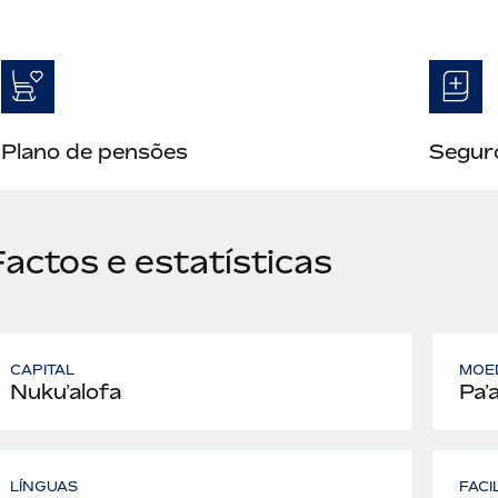
Plano de pensões
Seguro
actos e estatísticas
CAPITAL
MOE
Nukuʻalofa
Paʻ
LÍNGUAS
FACI