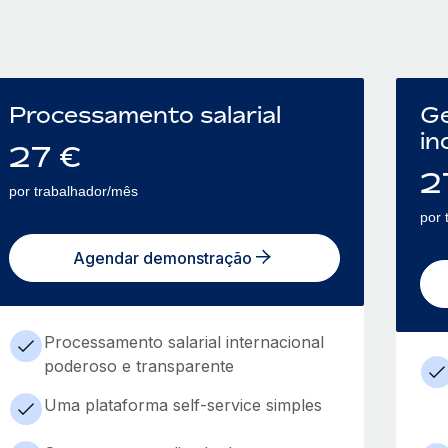
Processamento salarial
Ge
in
27
€
2
por trabalhador/mês
por 
Agendar demonstração
Processamento salarial internacional
poderoso e transparente
Uma plataforma self-service simples