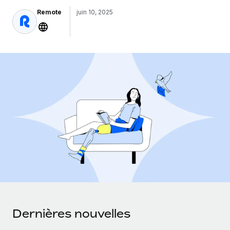
Gestion des freelances
Comparer Remote
pays
Remote
juin 10, 2025
Connexion
Intégrez et gérez vos freelances partout dans le monde
Nederlands
Examinez notre service par rapport aux autres
Calculateur de paiement des freelances
PEO
Français
Découvrez les devises disponibles et les vitesses de
Sous-traitez les opérations complexes liées à l’emploi
CROISSANCE
paiement pour vos freelances internationaux
Deutsch
Start-ups
Des solutions agiles et internationales pour les RH et la
INFRASTRUCTURE
APPRENDRE AVEC REMOTE
Español
paie des entreprises en pleine croissance
Intégration Remote
Recherche et guides
Intégrez vos RH aux flux de travail en toute simplicité
Entreprises intermédiaires
Italiano
Études de cas
Développez vos équipes avec des solutions RH sur
Plateforme
mesure
Português (Portugal)
Des fonctions RH clés intégrées pour votre équipe
Glossaire RH
Entreprise
Connecter
Nouveau
日本語
Checklists et modèles
Les RH à l’international pour les grandes entreprises
Connectez n'importe quel outil d’IA à Remote grâce à
Descriptions de postes
한국어
notre MCP
TRAVAILLONS ENSEMBLE
Dernières nouvelles
Webinaires
Intégrations
中文（简体）
Partenaires stratégiques de la tech
Rationalisez vos processus avec des outils essentiels