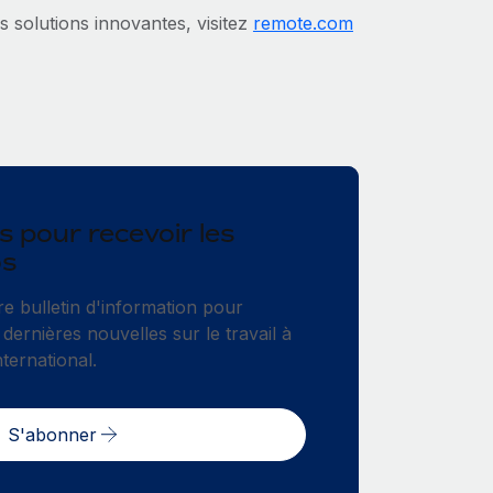
s solutions innovantes, visitez
remote.com
 pour recevoir les
os
re bulletin d'information pour
 dernières nouvelles sur le travail à
nternational.
S'abonner