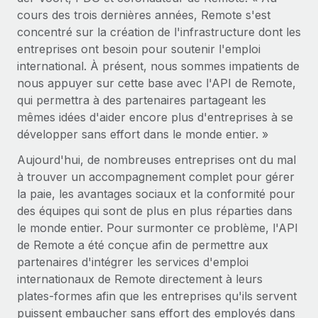
Création d’entité
Intégration Remote x BambooHR : du local à
cours des trois dernières années, Remote s'est
Explorer le blog
Établissez des entités rapidement et en toute
l’international, le recrutement sans changer de
concentré sur la création de l'infrastructure dont les
plateforme
conformité
entreprises ont besoin pour soutenir l'emploi
Impact Les clients BambooHR peuvent désormais
international. À présent, nous sommes impatients de
BLOG
Mobilité et déménagement international
embaucher et gérer les employés internationaux...
nous appuyer sur cette base avec l'API de Remote,
Organisez facilement le déménagement de vos
Mises à jour des produits de Remote :
qui permettra à des partenaires partageant les
En savoir plus
employés
Intégrations Gusto et Xero et Gestion des
mêmes idées d'aider encore plus d'entreprises à se
freelances Plus
développer sans effort dans le monde entier. »
Avantages sociaux
Remote a toujours pour mission d'aider les entreprises de
Gérez facilement les avantages sociaux
Aujourd'hui, de nombreuses entreprises ont du mal
toute taille à embaucher, gérer et payer...
à trouver un accompagnement complet pour gérer
la paie, les avantages sociaux et la conformité pour
En savoir plus
des équipes qui sont de plus en plus réparties dans
le monde entier. Pour surmonter ce problème, l'API
Comment Phiture gère ses 55 employés
de Remote a été conçue afin de permettre aux
répartis dans 19 pays grâce à Remote
partenaires d'intégrer les services d'emploi
internationaux de Remote directement à leurs
Phiture, un leader notable du conseil en matière de
plates-formes afin que les entreprises qu'ils servent
croissance mobile internationale, encourage les...
puissent embaucher sans effort des employés dans