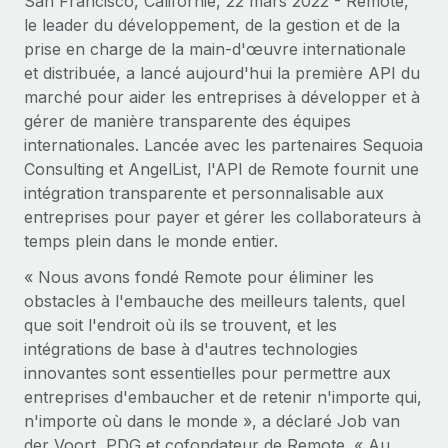
San Francisco, Californie, 22 mars 2022 - Remote,
Événements
Intégrez les RH à l’international de manière flexible
le leader du développement, de la gestion et de la
Salle de presse
prise en charge de la main-d'œuvre internationale
Devenir partenaire
SERVICES
et distribuée, a lancé aujourd'hui la première API du
Explorez avec nous vos opportunités de partenariat
Données sur les salaires et les talents
Demandez aux experts
marché pour aider les entreprises à développer et à
Recevez des conseils d’experts sur les RH à
Remote Build
Bientôt disponible
gérer de manière transparente des équipes
Centre de ressources
l’international et la conformité
Conseil en intégrations et automatisations assistées par
internationales. Lancée avec les partenaires Sequoia
l’IA
Consulting et AngelList, l'API de Remote fournit une
Obtenir de l’aide
Contrôles d’antécédents
intégration transparente et personnalisable aux
Simplifiez vos processus de présélection des
Voir toutes les ressources
entreprises pour payer et gérer les collaborateurs à
candidats
ÉTUDES DE CAS
temps plein dans le monde entier.
Remote Watchtower
« Nous avons fondé Remote pour éliminer les
BLOG
Comment Weaviate, l'as de l'IA, a développé
ses effectifs de 120 % avec Remote
obstacles à l'embauche des meilleurs talents, quel
Gardez un temps d’avance sur les risques en
Paie multipays
que soit l'endroit où ils se trouvent, et les
matière de conformité
Weaviate en bref Weaviate crée des infrastructures open
intégrations de base à d'autres technologies
EOR et PEO
source et AI-first. Sa mission est...
Gestion des appareils
innovantes sont essentielles pour permettre aux
Gestion des freelances
Achetez et suivez vos équipements informatiques
En savoir plus
entreprises d'embaucher et de retenir n'importe qui,
dans le monde entier
n'importe où dans le monde », a déclaré Job van
Taxes
der Voort, PDG et cofondateur de Remote. « Au