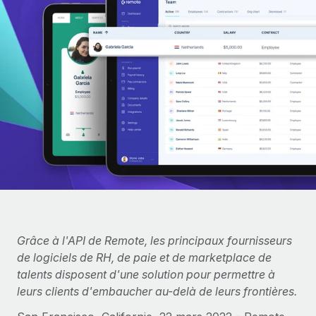
Gestion des freelances
Comparer Remote
pays
Connexion
Intégrez et gérez vos freelances partout dans le monde
Nederlands
Examinez notre service par rapport aux autres
Calculateur de paiement des freelances
PEO
Français
Découvrez les devises disponibles et les vitesses de
Sous-traitez les opérations complexes liées à l’emploi
CROISSANCE
paiement pour vos freelances internationaux
Deutsch
Start-ups
Des solutions agiles et internationales pour les RH et la
INFRASTRUCTURE
APPRENDRE AVEC REMOTE
Español
paie des entreprises en pleine croissance
Intégration Remote
Recherche et guides
Intégrez vos RH aux flux de travail en toute simplicité
Entreprises intermédiaires
Italiano
Études de cas
Développez vos équipes avec des solutions RH sur
Plateforme
mesure
Português (Portugal)
Des fonctions RH clés intégrées pour votre équipe
Glossaire RH
Entreprise
Connecter
Nouveau
日本語
Checklists et modèles
Les RH à l’international pour les grandes entreprises
Grâce à l'API de Remote, les principaux fournisseurs
Connectez n'importe quel outil d’IA à Remote grâce à
de logiciels de RH, de paie et de marketplace de
Descriptions de postes
한국어
notre MCP
talents disposent d'une solution pour permettre à
TRAVAILLONS ENSEMBLE
leurs clients d'embaucher au-delà de leurs frontières.
Webinaires
Intégrations
中文（简体）
Partenaires stratégiques de la tech
Rationalisez vos processus avec des outils essentiels