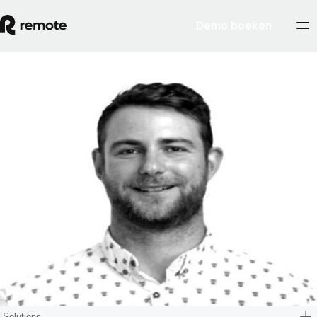
Demo boeken
Blog
Iarla O’Carroll
Iarla is de VP Customer Experience van Remote. Zijn team is direct
verantwoordelijk voor de klantervaringen van Remote en Iarla houdt
toezicht op de teams voor ondersteuning, CX-producten en
klantsucces. Hij heeft operationele teams van wereldklasse opgezet en
uitgebreid in twee van de succesvolste techbedrijven ter wereld:
Google en Stripe. In zijn meest recente functie bij Stripe was hij
verantwoordelijk voor het risicobeheer voor de strategische, product-
en technische teams. In het verleden heeft Iarla leiding gegeven aan
teams op het gebied van ondersteuning, klantsucces, lokalisatie,
logistiek, techniek en productbeheer. Zijn grote passie is het oplossen
van problemen van klanten.
Solutions