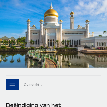
Zzp'ers internationaal onboarden en beheren
Betalingscalculator voor zzp'ers
Inloggen
Nederlands
Ontdek valuta-opties en betaalsnelheden voor
PEO
GROEIFASE
internationale zzp'ers
Ingewikkelde HR-taken eenvoudig uitbesteden
Français
Start-ups
Flexibele global HR en payroll solutions voor groeiende
LEREN MET REMOTE
Deutsch
bedrijven
INFRASTRUCTUUR
Onderzoek en gidsen
Remote Embedded
Mid-market
Español
HR naadloos in workflows integreren
Casestudy's
Teams uitbreiden met HR solutions op maat
Italiano
Platform
HR-woordenlijst
Enterprise
Ingebouwde essentiële HR-functies voor je team
Global HR voor grote bedrijven
Português (Portugal)
Checklists en templates
Verbinden
Nieuw
Bibliotheek met functiebeschrijvingen
日本語
AI-tools koppelen aan Remote met onze MCP
WERK MET ONS SAMEN
Overzicht
Strategische technologiepartners
Webinars
Integraties
한국어
Integreer global HR flexibel in je platform
Processen stroomlijnen met essentiële zakelijke tools
Evenementen
中文（简体）
Een partner worden
Beëindiging van het
Newsroom