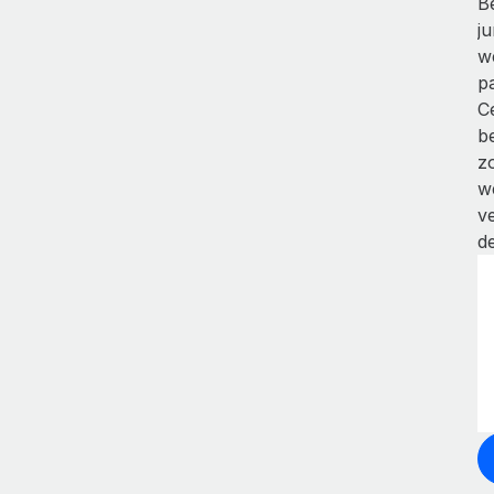
B
j
w
p
C
b
z
w
v
de