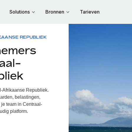
Solutions
Bronnen
Tarieven
KAANSE REPUBLIEK
nemers
aal-
liek
-Afrikaanse Republiek.
arden, belastingen,
 je team in Centraal-
udig platform.