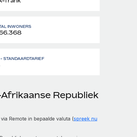
-frank
TAL INWONERS
66.368
- STANDAARDTARIEF
%
-Afrikaanse Republiek
 via Remote in bepaalde valuta (
spreek nu