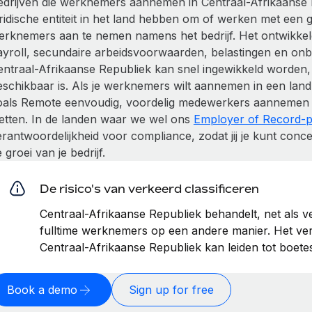
edrijven die werknemers aannemen in Centraal-Afrikaanse 
uridische entiteit in het land hebben om of werken met een
erknemers aan te nemen namens het bedrijf. Het ontwikkele
ayroll, secundaire arbeidsvoorwaarden, belastingen en onb
entraal-Afrikaanse Republiek kan snel ingewikkeld worden,
eschikbaar is. Als je werknemers wilt aannemen in een land 
oals Remote eenvoudig, voordelig medewerkers aannemen me
etten. In de landen waar we wel ons
Employer of Record-p
erantwoordelijkheid voor compliance, zodat jij je kunt con
 groei van je bedrijf.
De risico's van verkeerd classificeren
Centraal-Afrikaanse Republiek behandelt, net als v
fulltime werknemers op een andere manier. Het verk
Centraal-Afrikaanse Republiek kan leiden tot boete
Book a demo
Sign up for free