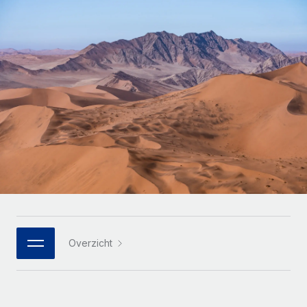
Zzp'ers internationaal onboarden en beheren
Betalingscalculator voor zzp'ers
Inloggen
Nederlands
Ontdek valuta-opties en betaalsnelheden voor
PEO
GROEIFASE
internationale zzp'ers
Ingewikkelde HR-taken eenvoudig uitbesteden
Français
Start-ups
Flexibele global HR en payroll solutions voor groeiende
LEREN MET REMOTE
Deutsch
bedrijven
INFRASTRUCTUUR
Onderzoek en gidsen
Remote Embedded
Mid-market
Español
HR naadloos in workflows integreren
Casestudy's
Teams uitbreiden met HR solutions op maat
Italiano
Platform
HR-woordenlijst
Enterprise
Ingebouwde essentiële HR-functies voor je team
Global HR voor grote bedrijven
Português (Portugal)
Checklists en templates
Verbinden
Nieuw
Bibliotheek met functiebeschrijvingen
日本語
AI-tools koppelen aan Remote met onze MCP
WERK MET ONS SAMEN
Overzicht
Strategische technologiepartners
Webinars
Integraties
한국어
Integreer global HR flexibel in je platform
Processen stroomlijnen met essentiële zakelijke tools
Evenementen
中文（简体）
Een partner worden
Newsroom