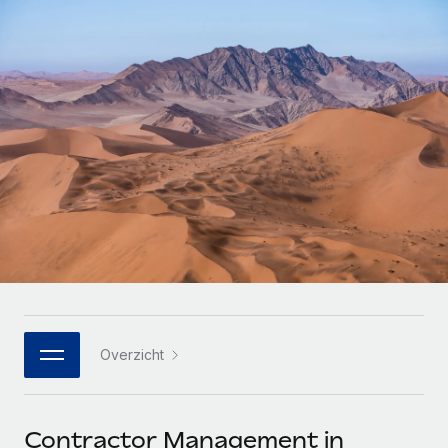
Zzp'ers internationaal onboarden en beheren
Betalingscalculator voor zzp'ers
Inloggen
Nederlands
Ontdek valuta-opties en betaalsnelheden voor
PEO
GROEIFASE
internationale zzp'ers
Ingewikkelde HR-taken eenvoudig uitbesteden
Français
Start-ups
Flexibele global HR en payroll solutions voor groeiende
LEREN MET REMOTE
Deutsch
bedrijven
INFRASTRUCTUUR
Onderzoek en gidsen
Remote Embedded
Mid-market
Español
HR naadloos in workflows integreren
Casestudy's
Teams uitbreiden met HR solutions op maat
Italiano
Platform
HR-woordenlijst
Enterprise
Ingebouwde essentiële HR-functies voor je team
Global HR voor grote bedrijven
Português (Portugal)
Checklists en templates
Verbinden
Nieuw
Bibliotheek met functiebeschrijvingen
日本語
AI-tools koppelen aan Remote met onze MCP
WERK MET ONS SAMEN
Overzicht
Strategische technologiepartners
Webinars
Integraties
한국어
Integreer global HR flexibel in je platform
Processen stroomlijnen met essentiële zakelijke tools
Evenementen
中文（简体）
Een partner worden
Contractor Management in
Newsroom