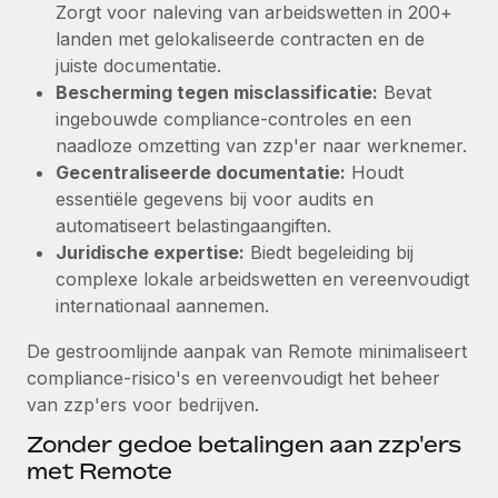
Zorgt voor naleving van arbeidswetten in 200+
Secundaire arbeidsvoorwaarden
landen met gelokaliseerde contracten en de
BLOG
Eenvoudig secundaire arbeidsvoorwaarden
juiste documentatie.
beheren
Bescherming tegen misclassificatie:
Bevat
Productupdates van Remote: Gusto- en Xero-
ingebouwde compliance-controles en een
integraties en Contractor Management Plus
naadloze omzetting van zzp'er naar werknemer.
Het blijft de missie van Remote om alle soorten bedrijven
Gecentraliseerde documentatie:
Houdt
te helpen bij het aannemen, beheren en...
essentiële gegevens bij voor audits en
automatiseert belastingaangiften.
Meer informatie
Juridische expertise:
Biedt begeleiding bij
complexe lokale arbeidswetten en vereenvoudigt
internationaal aannemen.
Hoe Phiture 55 werknemers in 19 landen
beheert met Remote
De gestroomlijnde aanpak van Remote minimaliseert
Phiture, een toonaangevende leider in de wereldwijde
compliance-risico's en vereenvoudigt het beheer
mobiele groeiadviessector, zet zich sinds 2016...
van zzp'ers voor bedrijven.
Meer informatie
Zonder gedoe betalingen aan zzp'ers
met Remote