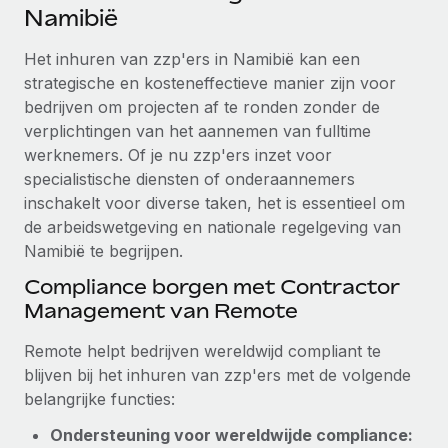
Ontdek hoe je met ons kunt samenwerken
DIENSTEN
Namibië
Inzicht in salaris en talent
Vraag een expert
Remote Build
Binnenkort beschikbaar
Het inhuren van zzp'ers in Namibië kan een
Krijg hulp van global HR- en juridische experts
Integraties en advies over AI-automatiseringen
strategische en kosteneffectieve manier zijn voor
Inzichtencentrum
bedrijven om projecten af te ronden zonder de
Achtergrondonderzoek
Support
verplichtingen van het aannemen van fulltime
Vereenvoudig het screeningsproces van
CASESTUDY'S
werknemers. Of je nu zzp'ers inzet voor
kandidaten
Alle bronnen bekijken
specialistische diensten of onderaannemers
inschakelt voor diverse taken, het is essentieel om
Compliance Watchtower
de arbeidswetgeving en nationale regelgeving van
Blijf compliance-risico's voor
BLOG
Namibië te begrijpen.
Global Payroll
Apparaatbeheer
Compliance borgen met Contractor
Lever en track wereldwijd IT-middelen
EOR en PEO
Management van Remote
Entiteiten oprichten
Contractor Management
Remote helpt bedrijven wereldwijd compliant te
Stel snel compliant entiteiten op
blijven bij het inhuren van zzp'ers met de volgende
Belastingen
belangrijke functies:
Mobiliteit en overplaatsing
Naar de blog
Plaats werknemers moeiteloos over
Ondersteuning voor wereldwijde compliance: