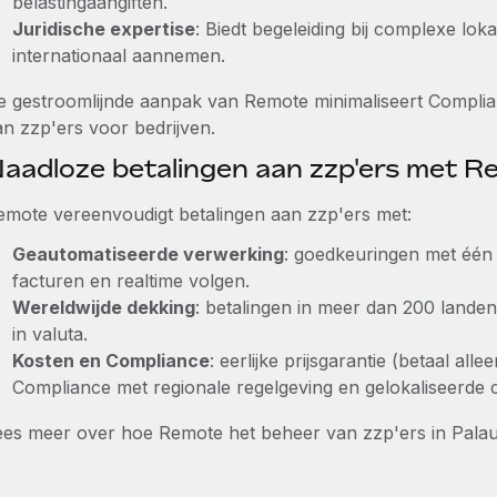
belastingaangiften.
Juridische expertise
: Biedt begeleiding bij complexe lo
internationaal aannemen.
e gestroomlijnde aanpak van Remote minimaliseert Complia
an zzp'ers voor bedrijven.
aadloze betalingen aan zzp'ers met 
emote vereenvoudigt betalingen aan zzp'ers met:
Geautomatiseerde verwerking
: goedkeuringen met één 
facturen en realtime volgen.
Wereldwijde dekking
: betalingen in meer dan 200 landen
in valuta.
Kosten en Compliance
: eerlijke prijsgarantie (betaal al
Compliance met regionale regelgeving en gelokaliseerde 
ees meer over hoe Remote het beheer van zzp'ers in Pala