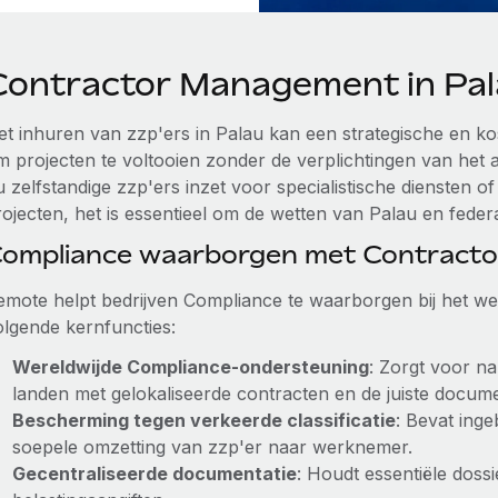
Contractor Management in Pa
et inhuren van zzp'ers in Palau kan een strategische en kos
m projecten te voltooien zonder de verplichtingen van het
 zelfstandige zzp'ers inzet voor specialistische diensten o
ojecten, het is essentieel om de wetten van Palau en federa
ompliance waarborgen met Contract
emote helpt bedrijven Compliance te waarborgen bij het we
olgende kernfuncties:
Wereldwijde Compliance-ondersteuning
: Zorgt voor n
landen met gelokaliseerde contracten en de juiste docume
Bescherming tegen verkeerde classificatie
: Bevat ing
soepele omzetting van zzp'er naar werknemer.
Gecentraliseerde documentatie
: Houdt essentiële dossi