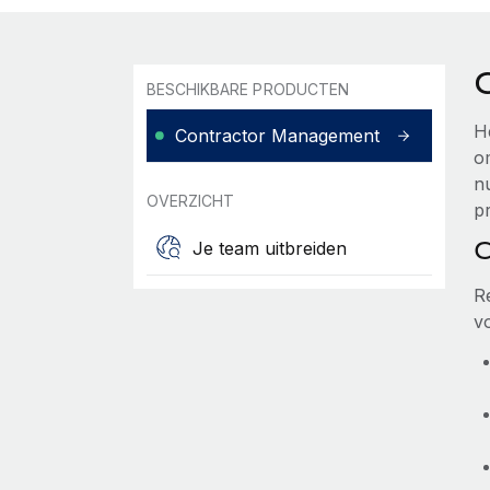
BESCHIKBARE PRODUCTEN
H
Contractor Management
o
nu
OVERZICHT
pr
C
Je team uitbreiden
R
v