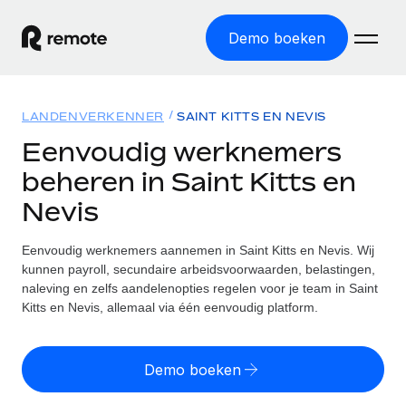
Demo boeken
Home
LANDENVERKENNER
SAINT KITTS EN NEVIS
Producten
Eenvoudig werknemers
beheren in Saint Kitts en
Solutions
GLOBAL HR
Nevis
Global Payroll
Bronnen
INTERNATIONALE DEKKING
Eenvoudig payroll uitvoeren
Eenvoudig werknemers aannemen in Saint Kitts en Nevis. Wij
Landenverkenner
Tarieven
kunnen payroll, secundaire arbeidsvoorwaarden, belastingen,
TOOLS EN CALCULATORS
Employer of Record
Vind global HR-support per land
naleving en zelfs aandelenopties regelen voor je team in Saint
Internationaal uitbreiden zonder kosten voor entiteiten
Risicocalculator voor verkeerde classificatie
Kitts en Nevis, allemaal via één eenvoudig platform.
Statenverkenner VS
Check de classificatierisico's per land
Contractor of Record
Makkelijker mensen aannemen in alle staten van de VS
Nederlands
Zzp'ers compliant internationaal aantrekken
Calculator voor werknemerskosten
Demo boeken
Remote vergelijken
Bereken de totale werknemerskosten in een land
Contractor Management
English
Bekijk hoe we presteren in vergelijking met anderen