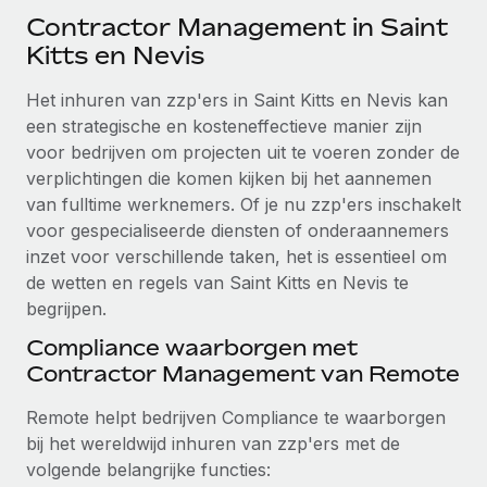
Ontdek hoe je met ons kunt samenwerken
DIENSTEN
Contractor Management in Saint
Inzicht in salaris en talent
Vraag een expert
Kitts en Nevis
Remote Build
Binnenkort beschikbaar
Krijg hulp van global HR- en juridische experts
Integraties en advies over AI-automatiseringen
Inzichtencentrum
Het inhuren van zzp'ers in Saint Kitts en Nevis kan
Achtergrondonderzoek
een strategische en kosteneffectieve manier zijn
Support
Vereenvoudig het screeningsproces van
voor bedrijven om projecten uit te voeren zonder de
CASESTUDY'S
kandidaten
verplichtingen die komen kijken bij het aannemen
Alle bronnen bekijken
van fulltime werknemers. Of je nu zzp'ers inschakelt
Compliance Watchtower
voor gespecialiseerde diensten of onderaannemers
Blijf compliance-risico's voor
BLOG
inzet voor verschillende taken, het is essentieel om
de wetten en regels van Saint Kitts en Nevis te
Global Payroll
Apparaatbeheer
begrijpen.
Lever en track wereldwijd IT-middelen
EOR en PEO
Compliance waarborgen met
Contractor Management van Remote
Entiteiten oprichten
Contractor Management
Stel snel compliant entiteiten op
Remote helpt bedrijven Compliance te waarborgen
Belastingen
bij het wereldwijd inhuren van zzp'ers met de
Mobiliteit en overplaatsing
Naar de blog
volgende belangrijke functies:
Plaats werknemers moeiteloos over