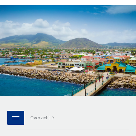
Zzp'ers internationaal onboarden en beheren
Betalingscalculator voor zzp'ers
Inloggen
Nederlands
Ontdek valuta-opties en betaalsnelheden voor
PEO
GROEIFASE
internationale zzp'ers
Ingewikkelde HR-taken eenvoudig uitbesteden
Français
Start-ups
Flexibele global HR en payroll solutions voor groeiende
LEREN MET REMOTE
Deutsch
bedrijven
INFRASTRUCTUUR
Onderzoek en gidsen
Remote Embedded
Mid-market
Español
HR naadloos in workflows integreren
Casestudy's
Teams uitbreiden met HR solutions op maat
Italiano
Platform
HR-woordenlijst
Enterprise
Ingebouwde essentiële HR-functies voor je team
Global HR voor grote bedrijven
Português (Portugal)
Checklists en templates
Verbinden
Nieuw
Bibliotheek met functiebeschrijvingen
日本語
AI-tools koppelen aan Remote met onze MCP
WERK MET ONS SAMEN
Strategische technologiepartners
Webinars
Integraties
한국어
Overzicht
Integreer global HR flexibel in je platform
Processen stroomlijnen met essentiële zakelijke tools
Evenementen
中文（简体）
Een partner worden
Newsroom