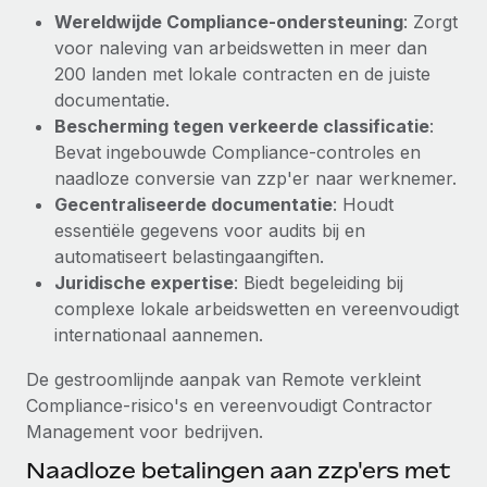
Wereldwijde Compliance-ondersteuning
: Zorgt
Secundaire arbeidsvoorwaarden
voor naleving van arbeidswetten in meer dan
BLOG
Eenvoudig secundaire arbeidsvoorwaarden
200 landen met lokale contracten en de juiste
beheren
documentatie.
Productupdates van Remote: Gusto- en Xero-
integraties en Contractor Management Plus
Bescherming tegen verkeerde classificatie
:
Bevat ingebouwde Compliance-controles en
Het blijft de missie van Remote om alle soorten bedrijven
naadloze conversie van zzp'er naar werknemer.
te helpen bij het aannemen, beheren en...
Gecentraliseerde documentatie
: Houdt
Meer informatie
essentiële gegevens voor audits bij en
automatiseert belastingaangiften.
Juridische expertise
: Biedt begeleiding bij
Hoe Phiture 55 werknemers in 19 landen
complexe lokale arbeidswetten en vereenvoudigt
beheert met Remote
internationaal aannemen.
Phiture, een toonaangevende leider in de wereldwijde
De gestroomlijnde aanpak van Remote verkleint
mobiele groeiadviessector, zet zich sinds 2016...
Compliance-risico's en vereenvoudigt Contractor
Meer informatie
Management voor bedrijven.
Naadloze betalingen aan zzp'ers met