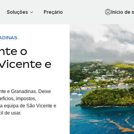
Soluções
Preçário
Início de 
ADINAS
nte o
Vicente e
te e Granadinas. Deixe
fícios, impostos,
ua equipa
de
São Vicente e
l de usar.