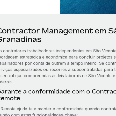
Contractor Management em Sã
Granadinas
o contratares trabalhadores independentes em São Vicent
bordagem estratégica e económica para concluir projetos 
rabalhadores por conta de outrem a tempo inteiro. Se cont
erviços especializados ou recorres a subcontratados para 
ssencial que compreendas as leis laborais de São Vicente 
derais.
arante a conformidade com o Contra
Remote
 Remote ajuda-te a manter a conformidade quando contrat
undo com estas funcionalidades-chave: