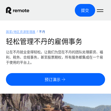
提交
首页
国家/地区资源管理器
不丹
产品
轻松管理不丹的雇佣事务
解决方案
全球招聘
让在不丹就业变得轻松。让我们为您在不丹的团队处理薪资、福
利、税务、合规事务，甚至股票期权，所有服务都集成在一个易
全球薪资管理
资源
于使用的平台上。
覆盖全球
轻松运行合规薪资
国家/地区资源管理器
定价
工具与计算器
第三方雇佣托管服务
按国家/地区查找全球雇佣支持
预订演示
零实体成本实现全球扩张
误分类风险计算工具
美国各州浏览器
按国家/地区检查员工误分类风险
第三方合同工托管服务
简化美国各州的招聘
中文（简体）
全球合规聘用合同工
员工成本计算器
Remote 无惧对比
计算任何国家的员工总成本
合同工管理
English
了解我们的竞争优势