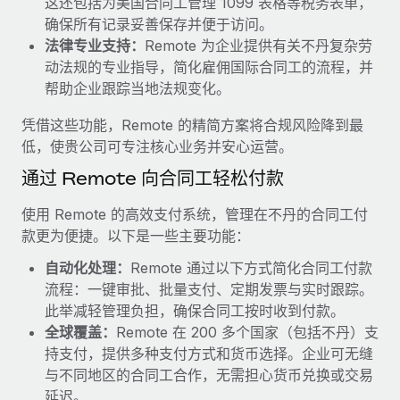
这还包括为美国合同工管理 1099 表格等税务表单，
福利
actually looks like
确保所有记录妥善保存并便于访问。
轻松管理员工福利
了解更多
Most teams hear "payroll implementation" and picture a
法律专业支持：
Remote 为企业提供有关不丹复杂劳
six-month project with a dedicated team....
动法规的专业指导，简化雇佣国际合同工的流程，并
帮助企业跟踪当地法规变化。
了解更多
凭借这些功能，Remote 的精简方案将合规风险降到最
低，使贵公司可专注核心业务并安心运营。
通过 Remote 向合同工轻松付款
使用 Remote 的高效支付系统，管理在不丹的合同工付
款更为便捷。以下是一些主要功能：
自动化处理：
Remote 通过以下方式简化合同工付款
流程：一键审批、批量支付、定期发票与实时跟踪。
此举减轻管理负担，确保合同工按时收到付款。
全球覆盖：
Remote 在 200 多个国家（包括不丹）支
持支付，提供多种支付方式和货币选择。企业可无缝
与不同地区的合同工合作，无需担心货币兑换或交易
延迟。