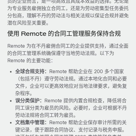
员的企业而言，是一项高效且具成本效益的选择。无论是
服务
薪金与人才洞察
Remote Build
即将推出
为专业服务雇佣独立合同工，还是为劳动密集型任务委托
咨询专家
集成与人工智能自动化咨询
分包商，理解不丹的劳动法与相关法规以保证合规并避免
洞察中心
获得全球人力资源与合规方面的专家帮助
潜在风险至关重要。
获得支持
使用 Remote 的合同工管理服务保持合规
背景调查
案例研究
简化候选人筛选流程
查看全部资源
Remote 为在不丹雇佣合同工的企业提供支持，通过全面
Cultivating a Thriving Remote-First Culture in
的合同工管理系统确保遵守当地劳动法规。以下为
Partnership with Remote
合规守望台
Remote 的主要功能：
防范合规风险
博客
At a glance Discover the evolution of TheyDo, a pioneering
全球合规支持：
Remote 帮助企业在 200 多个国家
journey management platform that has...
设备管理
Why owned entities are key to maintaining
（包括不丹）遵守劳动法规。通过本地化合同和必要
EOR compliance
在全球范围内配置和跟踪 IT 设备
了解更多
文件，企业可以更高效地应对当地法律要求，避免复
杂程序。
As the global workforce continues to expand in response
实体设立
误分类保护：
Remote 提供内置合规检查，降低将合
to the demands of today’s labor market, the...
快速建立合规实体
Reverse Tech's strategic partnership with
同工误分类为雇员的风险。必要时，企业可根据不丹
Remote for contractor management and
了解更多
劳动法规将合同工转为雇员。
人员调配与搬迁
payroll
文档集中管理：
Remote 帮助企业保存审计所需的关
轻松搬迁员工
Reverse Tech at a glance Health and wellness startup,
键记录，便于跟踪合同协议、支付记录与税务申报。
What a Workday global payroll implementation
Reverse Tech, partnered with Remote to manage...