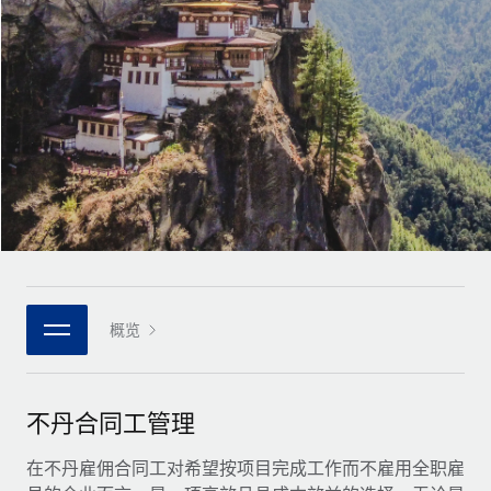
全球合同工入职与管理
合同工薪酬结算计算器
登录
Nederlands
探索全球合同工的结算货币选项与结算速度
PEO
成长阶段
外包复杂雇佣任务
Français
初创企业
通过 REMOTE 学习
为成长型企业量身打造的全球敏捷型人力资源与薪资解决方案
Deutsch
研究与指引
基础设施
中型市场
Remote Embedded
案例研究
通过定制化人力资源解决方案扩展团队
Español
将人力资源无缝融入工作流程
人力资源术语表
企业
Italiano
平台
面向大型企业的全球化人力资源服务
核对表和模板
团队的内置核心人力资源功能
Português (Portugal)
职位描述库
连接
概览
新的
与我们携手合作
日本語
使用我们的 MCP 将任何人工智能工具与 Remote 平台相连
战略技术合作伙伴
网络研讨会
集成
灵活地将全球人力资源嵌入您的平台
한국어
不丹合同工管理
活动
借助核心业务工具简化流程
成为合作伙伴
中文（简体）
新闻室
在不丹雇佣合同工对希望按项目完成工作而不雇用全职雇
与我们共探合作机遇