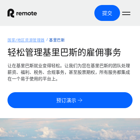
提交
首页
国家/地区资源管理器
基里巴斯
产品
轻松管理基里巴斯的雇佣事务
解决方案
全球招聘
让在基里巴斯就业变得轻松。让我们为您在基里巴斯的团队处理
薪资、福利、税务、合规事务，甚至股票期权，所有服务都集成
全球薪资管理
资源
在一个易于使用的平台上。
覆盖全球
轻松运行合规薪资
国家/地区资源管理器
定价
工具与计算器
第三方雇佣托管服务
按国家/地区查找全球雇佣支持
预订演示
零实体成本实现全球扩张
误分类风险计算工具
美国各州浏览器
按国家/地区检查员工误分类风险
第三方合同工托管服务
简化美国各州的招聘
中文（简体）
全球合规聘用合同工
员工成本计算器
Remote 无惧对比
计算任何国家的员工总成本
合同工管理
English
了解我们的竞争优势