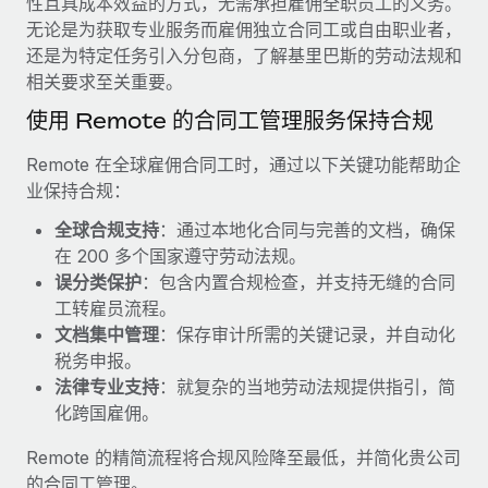
性且具成本效益的方式，无需承担雇佣全职员工的义务。
服务
薪金与人才洞察
Remote Build
即将推出
无论是为获取专业服务而雇佣独立合同工或自由职业者，
咨询专家
集成与人工智能自动化咨询
还是为特定任务引入分包商，了解基里巴斯的劳动法规和
洞察中心
获得全球人力资源与合规方面的专家帮助
相关要求至关重要。
获得支持
使用 Remote 的合同工管理服务保持合规
背景调查
案例研究
简化候选人筛选流程
查看全部资源
Remote 在全球雇佣合同工时，通过以下关键功能帮助企
Cultivating a Thriving Remote-First Culture in
业保持合规：
Partnership with Remote
合规守望台
防范合规风险
博客
全球合规支持
：通过本地化合同与完善的文档，确保
At a glance Discover the evolution of TheyDo, a pioneering
在 200 多个国家遵守劳动法规。
journey management platform that has...
设备管理
Why owned entities are key to maintaining
误分类保护
：包含内置合规检查，并支持无缝的合同
EOR compliance
在全球范围内配置和跟踪 IT 设备
了解更多
工转雇员流程。
文档集中管理
：保存审计所需的关键记录，并自动化
As the global workforce continues to expand in response
实体设立
税务申报。
to the demands of today’s labor market, the...
快速建立合规实体
Reverse Tech's strategic partnership with
法律专业支持
：就复杂的当地劳动法规提供指引，简
Remote for contractor management and
了解更多
化跨国雇佣。
人员调配与搬迁
payroll
轻松搬迁员工
Reverse Tech at a glance Health and wellness startup,
Remote 的精简流程将合规风险降至最低，并简化贵公司
What a Workday global payroll implementation
Reverse Tech, partnered with Remote to manage...
的合同工管理。