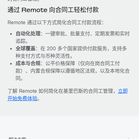
福利
actually looks like
通过 Remote 向合同工轻松付款
轻松管理员工福利
了解更多
Most teams hear "payroll implementation" and picture a
six-month project with a dedicated team....
Remote 通过以下方式简化合同工付款流程：
了解更多
自动化处理
：一键审批、批量支付、定期发票和实时
追踪。
全球覆盖
：在 200 多个国家提供付款服务，支持多
种支付方式与币种灵活性。
成本与合规
：公平价格保障（仅向在岗合同工付
款）、内置合规保障以遵循地区法规，以及本地化合
同。
了解 Remote 如何简化在基里巴斯的合同工管理，
立即
开始免费体验
。