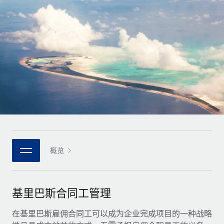
全球合同工入职与管理
合同工薪酬结算计算器
登录
Nederlands
探索全球合同工的结算货币选项与结算速度
PEO
成长阶段
外包复杂雇佣任务
Français
初创企业
通过 REMOTE 学习
为成长型企业量身打造的全球敏捷型人力资源与薪资解决方案
Deutsch
研究与指引
基础设施
中型市场
Remote Embedded
案例研究
通过定制化人力资源解决方案扩展团队
Español
将人力资源无缝融入工作流程
人力资源术语表
企业
Italiano
平台
面向大型企业的全球化人力资源服务
核对表和模板
团队的内置核心人力资源功能
Português (Portugal)
职位描述库
连接
概览
新的
与我们携手合作
日本語
使用我们的 MCP 将任何人工智能工具与 Remote 平台相连
战略技术合作伙伴
网络研讨会
集成
灵活地将全球人力资源嵌入您的平台
한국어
基里巴斯合同工管理
活动
借助核心业务工具简化流程
成为合作伙伴
中文（简体）
新闻室
在基里巴斯雇佣合同工可以成为企业完成项目的一种战略
与我们共探合作机遇