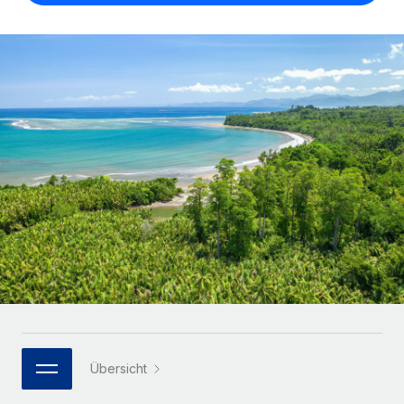
Globales Onboarding und Verwalten von
Gesamtbeschäftigungskosten
Anmelden
Freelancer:innen
Nederlands
WACHSTUMSPHASE
Honorarzahlungen berechnen
PEO
Français
Informationen zu möglichen Währungen und
Startups
Auslagern von komplexen HR-Aufgaben
Abwicklungsfristen für globale Freelancer:innen
Agile HR- und Payroll-Lösungen für wachsende
Deutsch
Unternehmen
INFRASTRUKTUR
LERNEN MIT REMOTE
Mittelstand
Español
Remote Embedded
Maßgeschneiderte HR-Lösungen, um Teams zu
Forschung und Leitfäden
Nahtlose Integration der HR in bestehende Abläufe
vergrößern
Italiano
Fallstudien
Plattform
Enterprise
Português (Portugal)
Integrierte HR-Kernfunktionen für dein Team
HR-Glossar
Globale HR für Konzerne und Großunternehmen
Verknüpfen
Neu
日本語
Checklisten und Vorlagen
Verknüpfung beliebiger KI-Tools mit Remote über unser
PARTNER WERDEN
Bibliothek für Stellenbeschreibungen
한국어
MCP
Strategische Technologiepartner
Übersicht
Webinare
Integrationen
Flexible Einbettung von Global-HR-Funktionen in deine
中文（简体）
Plattform
Prozessoptimierung mit unverzichtbaren Business-