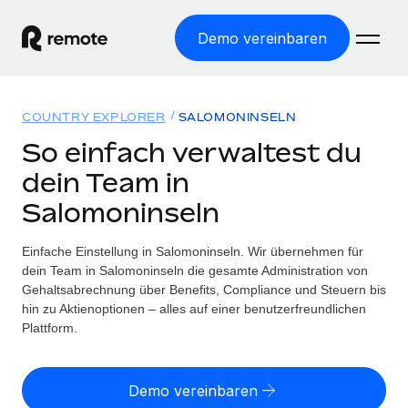
Demo vereinbaren
Startseite
COUNTRY EXPLORER
SALOMONINSELN
Produkte
So einfach verwaltest du
dein Team in
Lösungen
WELTWEITE BESCHÄFTIGUNG
Salomoninseln
Globale Payroll
Ressourcen
WELTWEITE ABDECKUNG
Einfache, rechtssicher Payroll
Einfache Einstellung in Salomoninseln. Wir übernehmen für
Country Explorer
Preise
dein Team in Salomoninseln die gesamte Administration von
TOOLS UND RECHNER
Employer of Record
Länderspezifische Unterstützung bei der Einstellung
Gehaltsabrechnung über Benefits, Compliance und Steuern bis
Weltweites Wachstum ohne Kosten für Niederlassungen
Scheinselbstständigkeitsrisiko berechnen
hin zu Aktienoptionen – alles auf einer benutzerfreundlichen
Explorer für US-Bundesstaaten
Länderspezifische Einschätzung des
Plattform.
Contractor of Record
Einfache Einstellung in allen US-Bundesstaaten
Scheinselbstständigkeitsrisikos
English (United States)
Rechtssichere, weltweite Arbeit mit Freelancer:innen
Remote im Vergleich
Personalkostenrechner
Demo vereinbaren
Contractor Management
English
Vergleiche mit unseren Mitbewerbern
Länderspezifische Berechnung der