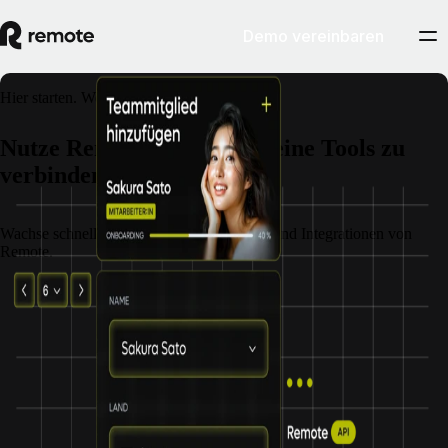
Demo vereinbaren
Hier starten. Weltweit wachsen.
Nutze Remotes APIs, um deine Tools zu
verbinden und zu skalieren
Wachse schneller und stärker mit den APIs und Integrationen von
Remote.