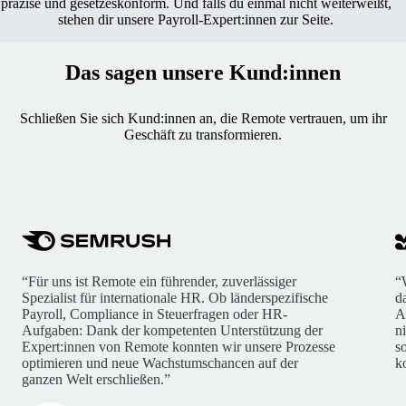
präzise und gesetzeskonform. Und falls du einmal nicht weiterweißt,
stehen dir unsere Payroll-Expert:innen zur Seite.
Das sagen unsere Kund:innen
Schließen Sie sich Kund:innen an, die Remote vertrauen, um ihr
Geschäft zu transformieren.
“Für uns ist Remote ein führender, zuverlässiger
“
Spezialist für internationale HR. Ob länderspezifische
d
Payroll, Compliance in Steuerfragen oder HR-
A
Aufgaben: Dank der kompetenten Unterstützung der
n
Expert:innen von Remote konnten wir unsere Prozesse
s
optimieren und neue Wachstumschancen auf der
k
ganzen Welt erschließen.”