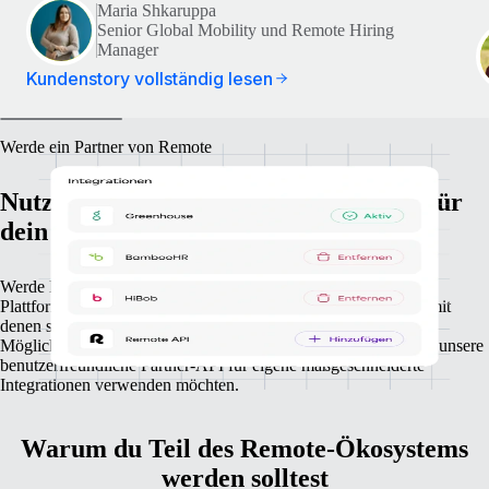
Maria Shkaruppa
Senior Global Mobility und Remote Hiring
Manager
Kundenstory vollständig lesen
Werde ein Partner von Remote
Nutze unsere Integrationen als Motor für
dein Wachstum
Werde Mitglied in unserem Partner-Netzwerk, verknüpfe deine
Plattform mit Remote und biete deinen Kunden Integrationen, mit
denen sie ihre globale Expansion vorantreiben können. Die
Möglichkeiten sind schier unerschöpflich für Unternehmen, die unsere
benutzerfreundliche Partner-API für eigene maßgeschneiderte
Integrationen verwenden möchten.
Warum du Teil des Remote-Ökosystems
werden solltest