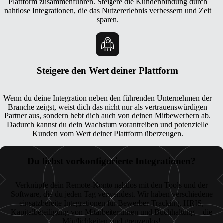
Plattform zusammenführen. Steigere die Kundenbindung durch
nahtlose Integrationen, die das Nutzererlebnis verbessern und Zeit
sparen.
Steigere den Wert deiner Plattform
Wenn du deine Integration neben den führenden Unternehmen der
Branche zeigst, weist dich das nicht nur als vertrauenswürdigen
Partner aus, sondern hebt dich auch von deinen Mitbewerbern ab.
Dadurch kannst du dein Wachstum vorantreiben und potenzielle
Kunden vom Wert deiner Plattform überzeugen.
Du liebst vorkonfigurierte Integrationen?
Verknüpfe dein Remote-Konto nahtlos mit den Tools und der
Software, die du jeden Tag verwendest. Wir haben verschiedene
einsatzbereite Integrationen für Bewerber-Tracking, HRIS,
Kapitalbeteiligung von Mitarbeiter:innen und Buchhaltung – die
Möglichkeiten sind grenzenlos!