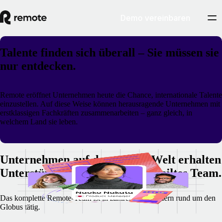
Demo vereinbaren
Talente finden sich überall – Sie müssen sie
nur entdecken.
Remote eröffnet Unternehmen heute die Chance, internationale Talente
einzustellen. Auf diese Weise können herausragende Unternehmen mit
erstklassigen Fachkräften zusammenarbeiten – ganz gleich, in
welchem Land sie leben.
Unternehmen auf der ganzen Welt erhalten
Unterstützung durch unser verteiltes Team.
Das komplette Remote-Team ist in zahlreichen Ländern rund um den
Globus tätig.