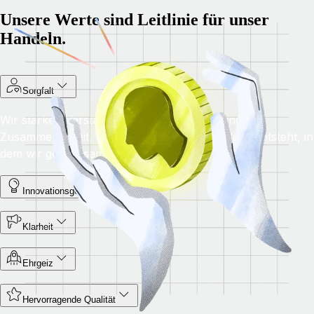
Unsere Werte sind Leitlinie für unser
Handeln.
Sorgfalt
Wir stärken Verständnis, Eigenverantwortung und
Zusammenarbeit, sodass ein förderliches Klima entsteht, in
dem wir gemeinsam erfolgreich sein können.
Innovationsgeist
Klarheit
Ehrgeiz
Hervorragende Qualität