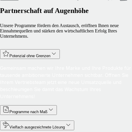
Partnerschaft auf Augenhöhe
Unsere Programme fördern den Austausch, eröffnen Ihnen neue
Einnahmequellen und stärken den wirtschaftlichen Erfolg Ihres
Unternehmens.
Potenzial ohne Grenzen
Gemeinsam machen wir Ihre Marke und Ihre Produkte für
tausende ambitionierte Unternehmen sichtbar. Öffnen Sie
Ihrem Vertriebsteam jetzt eine neue Umsatzquelle und
beschleunigen Sie damit das Wachstum Ihres
Unternehmens!
Programme nach Maß
Vielfach ausgezeichnete Lösung