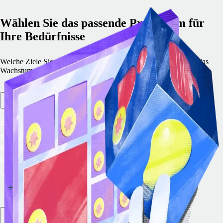
Wählen Sie das passende Programm für
Ihre Bedürfnisse
Welche Ziele Sie auch verfolgen – unser Programm unterstützt das
Wachstum Ihres Unternehmens.
Remote Embedded
Remote Embedded ermöglicht es Ihnen, unsere
marktführenden EOR- und Global-Payroll-Lösungen
nahtlos in Ihre Plattform zu integrieren, sodass Ihre
Produktstrategie zukunftsfähig wird und Sie neue
Umsatzquellen erschließen können.
Marktplatz für Partner