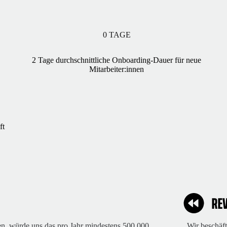
0
TAGE
2 Tage durchschnittliche Onboarding-Dauer für neue
Mitarbeiter:innen
ft
en, würde uns das pro Jahr mindestens 500.000
„Wir beschäf