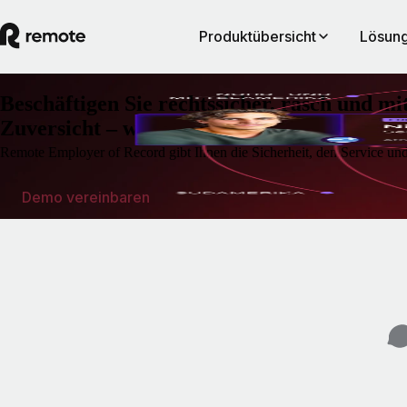
Produktübersicht
Lösung
Beschäftigen Sie rechtssicher, rasch und mi
Zuversicht – weltweit
Remote Employer of Record gibt Ihnen die Sicherheit, den Service u
Demo vereinbaren