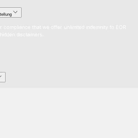
tellung
r compliance that we offer unlimited indemnity to EOR
hidden disclaimers.