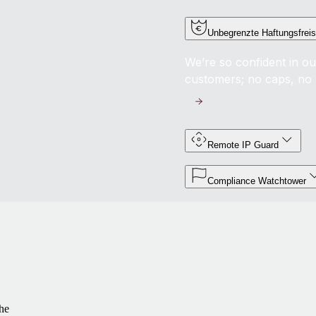
Unbegrenzte Haftungsfreis
We’re so confident in ou
customers; no caps, no 
Remote IP Guard
Compliance Watchtower
he