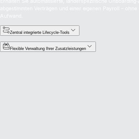
Erhalten Sie automatisierte, länderspezifische Onboarding‑
abgestimmten Verträgen und einer eigenen Payroll – ohne z
Aufwand.
Zentral integrierte Lifecycle-Tools
Flexible Verwaltung Ihrer Zusatzleistungen