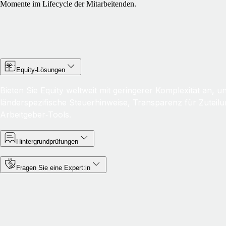
Momente im Lifecycle der Mitarbeitenden.
Equity‑Lösungen
Bieten Sie Equity weltweit mit geringerer Komplexität an, u
länderspezifische Steuerhinweise, Transparenz für Zuteil
Arbeitgeber‑Tools.
Hintergrundprüfungen
Fragen Sie eine Expert:in