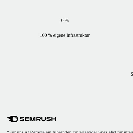
0
%
100 % eigene Infrastruktur
S
“Für uns ist Remote ein führender, zuverlässiger Spezialist für int