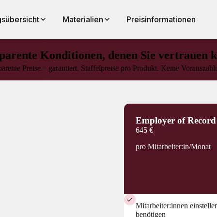
sübersicht
Materialien
Preisinformationen
parente Konditionen, denen Sie vertrauen 
arente Preise – garantiert. Staffelpreise pro Produkt. Keine Vorauszah
Employer of Record
645 €
pro Mitarbeiter:in/Monat
Mitarbeiter:innen einstell
benötigen