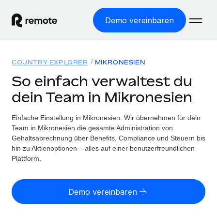
Demo vereinbaren
Startseite
COUNTRY EXPLORER
MIKRONESIEN
Produkte
So einfach verwaltest du
dein Team in Mikronesien
Lösungen
WELTWEITE BESCHÄFTIGUNG
Globale Payroll
Einfache Einstellung in Mikronesien. Wir übernehmen für dein
Ressourcen
WELTWEITE ABDECKUNG
Einfache, rechtssicher Payroll
Team in Mikronesien die gesamte Administration von
Country Explorer
Gehaltsabrechnung über Benefits, Compliance und Steuern bis
Preise
TOOLS UND RECHNER
Employer of Record
hin zu Aktienoptionen – alles auf einer benutzerfreundlichen
Länderspezifische Unterstützung bei der Einstellung
Weltweites Wachstum ohne Kosten für Niederlassungen
Plattform.
Scheinselbstständigkeitsrisiko berechnen
Explorer für US-Bundesstaaten
Länderspezifische Einschätzung des
Contractor of Record
Einfache Einstellung in allen US-Bundesstaaten
Scheinselbstständigkeitsrisikos
English (United States)
Rechtssichere, weltweite Arbeit mit Freelancer:innen
Demo vereinbaren
Remote im Vergleich
Personalkostenrechner
Contractor Management
English
Vergleiche mit unseren Mitbewerbern
Länderspezifische Berechnung der