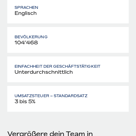
SPRACHEN
Englisch
BEVÖLKERUNG
104’468
EINFACHHEIT DER GESCHÄFTSTÄTIGKEIT
Unterdurchschnittlich
UMSATZSTEUER – STANDARDSATZ
3 bis 5%
Vergrößere dein Team in