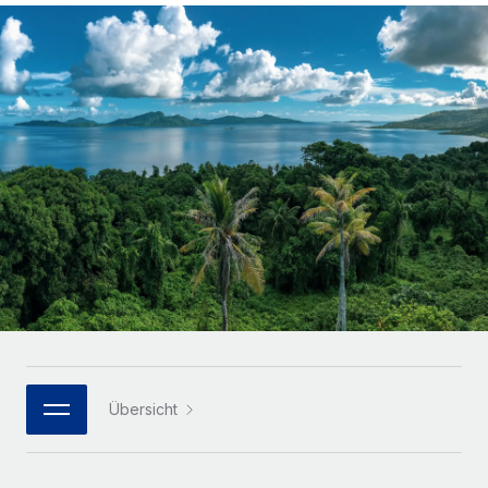
Globales Onboarding und Verwalten von
Gesamtbeschäftigungskosten
Anmelden
Freelancer:innen
Nederlands
WACHSTUMSPHASE
Honorarzahlungen berechnen
PEO
Français
Informationen zu möglichen Währungen und
Startups
Auslagern von komplexen HR-Aufgaben
Abwicklungsfristen für globale Freelancer:innen
Agile HR- und Payroll-Lösungen für wachsende
Deutsch
Unternehmen
INFRASTRUKTUR
LERNEN MIT REMOTE
Mittelstand
Español
Remote Embedded
Maßgeschneiderte HR-Lösungen, um Teams zu
Forschung und Leitfäden
Nahtlose Integration der HR in bestehende Abläufe
vergrößern
Italiano
Fallstudien
Plattform
Enterprise
Português (Portugal)
Integrierte HR-Kernfunktionen für dein Team
HR-Glossar
Globale HR für Konzerne und Großunternehmen
Verknüpfen
Neu
日本語
Checklisten und Vorlagen
Verknüpfung beliebiger KI-Tools mit Remote über unser
PARTNER WERDEN
Bibliothek für Stellenbeschreibungen
한국어
MCP
Übersicht
Strategische Technologiepartner
Webinare
Integrationen
Flexible Einbettung von Global-HR-Funktionen in deine
中文（简体）
Plattform
Prozessoptimierung mit unverzichtbaren Business-