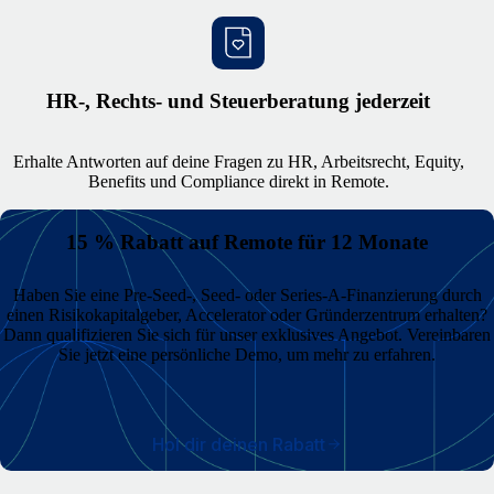
HR-, Rechts- und Steuerberatung jederzeit
Erhalte Antworten auf deine Fragen zu HR, Arbeitsrecht, Equity,
Benefits und Compliance direkt in Remote.
15 % Rabatt auf Remote für 12 Monate
Haben Sie eine Pre-Seed-, Seed- oder Series-A-Finanzierung durch
einen Risikokapitalgeber, Accelerator oder Gründerzentrum erhalten?
Dann qualifizieren Sie sich für unser exklusives Angebot. Vereinbaren
Sie jetzt eine persönliche Demo, um mehr zu erfahren.
Hol dir deinen Rabatt