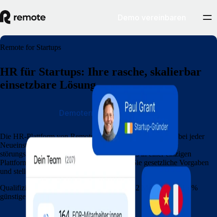
Demo vereinbaren
Remote for Startups
HR für Startups: Ihre rasche, skalierbar
einsetzbare Lösung
Demotermin vereinbaren
Die HR-Plattform von Remote für Startups unterstützt Sie bei jeder
Neueinstellung: Onboarding in wenigen Minuten und eine
störungsfreie globale Lohnabrechnung – alles in einer einzigen
Plattform. Erweitern Sie Ihr Team, erfüllen Sie gesetzliche Vorgaben
und stellen Sie rasch Personal an.
Qualifizierte Startups erhalten Remote nun 12 Monate lang 15 %
günstiger.