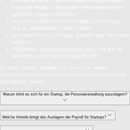
Erfinderrechte und geistiges Eigentum zu schützen?
Erfüllt die Plattform die lokalen Arbeitsgesetze und
geltenden Steuervorschriften?
Wie unkompliziert sind Onboarding, Lohnzahlung
und die Administration Ihres Teams?
Ist Unterstützung für Equity, Benefits oder Relocation
inklusive?
Sind Preise, Support‑Leistungen und Tools auf die
Bedürfnisse von Startups abgestimmt?
Ein guter Partner begleitet Sie – von Ihrer ersten
internationalen Einstellung bis zum nächsten Fundraising
und darüber hinaus.
Warum lohnt es sich für ein Startup, die Personalverwaltung auszulagern?
Welche Vorteile bringt das Auslagern der Payroll für Startups?