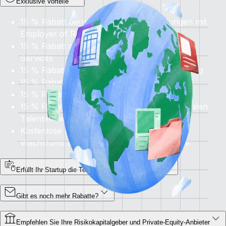
Exklusive Vorteile
15 % Rabatt bei internationalen Einstellungen mit
Employer of Record
15 % Rabatt auf
alle
Contractor Management
Services
15 % Rabatt auf die globale Gehaltsabrechnung
15 % Rabatt auf PEO-Services in den USA
15 % Rabatt auf HRIS und Perform
15 % Rabatt auf
Recruit
, das Zugang zu globalen
Talenten bietet
Kostenlose Beratung zur Bewertung deines
Wachstums und deiner Beschäftigungspläne
Erfüllt Ihr Startup die Teilnahmevoraussetzungen?
Gibt es noch mehr Rabatte?
Empfehlen Sie Ihre Risikokapitalgeber und Private-Equity-Anbieter