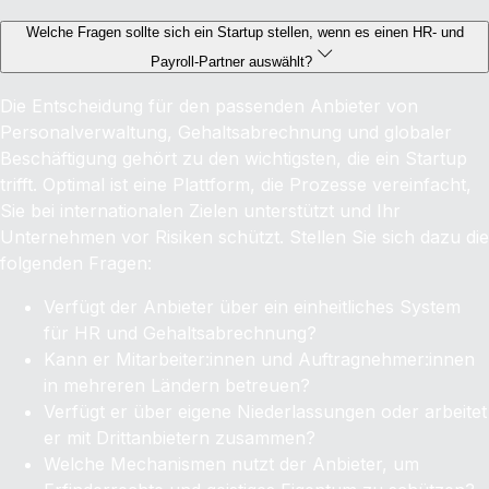
Welche Fragen sollte sich ein Startup stellen, wenn es einen HR‑ und
Payroll‑Partner auswählt?
Die Entscheidung für den passenden Anbieter von
Personalverwaltung, Gehaltsabrechnung und globaler
Beschäftigung gehört zu den wichtigsten, die ein Startup
trifft. Optimal ist eine Plattform, die Prozesse vereinfacht,
Sie bei internationalen Zielen unterstützt und Ihr
Unternehmen vor Risiken schützt. Stellen Sie sich dazu die
folgenden Fragen:
Verfügt der Anbieter über ein einheitliches System
für HR und Gehaltsabrechnung?
Kann er Mitarbeiter:innen und Auftragnehmer:innen
in mehreren Ländern betreuen?
Verfügt er über eigene Niederlassungen oder arbeitet
er mit Drittanbietern zusammen?
Welche Mechanismen nutzt der Anbieter, um