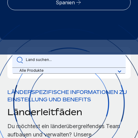
Spanien
Globales Onboarding und Verwalten von
Gesamtbeschäftigungskosten
Anmelden
Freelancer:innen
Nederlands
WACHSTUMSPHASE
Honorarzahlungen berechnen
PEO
Français
Informationen zu möglichen Währungen und
Startups
Auslagern von komplexen HR-Aufgaben
Abwicklungsfristen für globale Freelancer:innen
Agile HR- und Payroll-Lösungen für wachsende
Deutsch
Unternehmen
INFRASTRUKTUR
LERNEN MIT REMOTE
Mittelstand
Español
Remote Embedded
Maßgeschneiderte HR-Lösungen, um Teams zu
Forschung und Leitfäden
Nahtlose Integration der HR in bestehende Abläufe
vergrößern
Italiano
Alle Produkte
Fallstudien
Plattform
Enterprise
Português (Portugal)
Integrierte HR-Kernfunktionen für dein Team
HR-Glossar
Globale HR für Konzerne und Großunternehmen
LÄNDERSPEZIFISCHE INFORMATIONEN ZU
EINSTELLUNG UND BENEFITS
Verknüpfen
Neu
日本語
Checklisten und Vorlagen
Verknüpfung beliebiger KI-Tools mit Remote über unser
Länderleitfäden
PARTNER WERDEN
Bibliothek für Stellenbeschreibungen
한국어
MCP
Strategische Technologiepartner
Du möchtest ein länderübergreifendes Team
Webinare
Integrationen
Flexible Einbettung von Global-HR-Funktionen in deine
中文（简体）
aufbauen und verwalten? Unsere
Plattform
Prozessoptimierung mit unverzichtbaren Business-