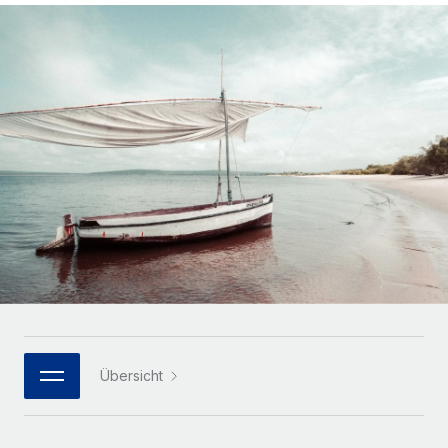
Globales Onboarding und Verwalten von
Gesamtbeschäftigungskosten
Anmelden
Freelancer:innen
Nederlands
WACHSTUMSPHASE
Honorarzahlungen berechnen
PEO
Français
Informationen zu möglichen Währungen und
Startups
Auslagern von komplexen HR-Aufgaben
Abwicklungsfristen für globale Freelancer:innen
Agile HR- und Payroll-Lösungen für wachsende
Deutsch
Unternehmen
INFRASTRUKTUR
LERNEN MIT REMOTE
Mittelstand
Español
Remote Embedded
Maßgeschneiderte HR-Lösungen, um Teams zu
Forschung und Leitfäden
Nahtlose Integration der HR in bestehende Abläufe
vergrößern
Italiano
Fallstudien
Plattform
Enterprise
Português (Portugal)
Integrierte HR-Kernfunktionen für dein Team
HR-Glossar
Globale HR für Konzerne und Großunternehmen
Verknüpfen
Neu
日本語
Checklisten und Vorlagen
Verknüpfung beliebiger KI-Tools mit Remote über unser
PARTNER WERDEN
Bibliothek für Stellenbeschreibungen
한국어
MCP
Übersicht
Strategische Technologiepartner
Webinare
Integrationen
Flexible Einbettung von Global-HR-Funktionen in deine
中文（简体）
Plattform
Prozessoptimierung mit unverzichtbaren Business-