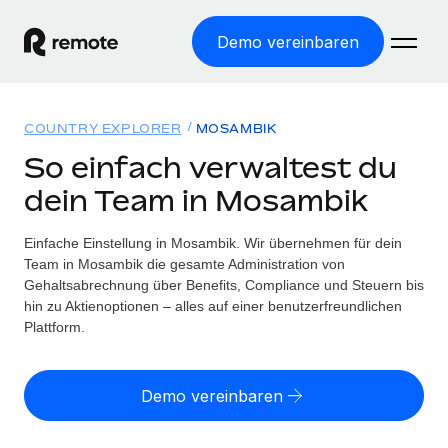
Demo vereinbaren
Startseite
COUNTRY EXPLORER
MOSAMBIK
Produkte
So einfach verwaltest du
dein Team in Mosambik
Lösungen
WELTWEITE BESCHÄFTIGUNG
Globale Payroll
Einfache Einstellung in Mosambik. Wir übernehmen für dein
Ressourcen
WELTWEITE ABDECKUNG
Einfache, rechtssicher Payroll
Team in Mosambik die gesamte Administration von
Country Explorer
Gehaltsabrechnung über Benefits, Compliance und Steuern bis
Preise
TOOLS UND RECHNER
Employer of Record
hin zu Aktienoptionen – alles auf einer benutzerfreundlichen
Länderspezifische Unterstützung bei der Einstellung
Weltweites Wachstum ohne Kosten für Niederlassungen
Plattform.
Scheinselbstständigkeitsrisiko berechnen
Explorer für US-Bundesstaaten
Länderspezifische Einschätzung des
Contractor of Record
Einfache Einstellung in allen US-Bundesstaaten
Scheinselbstständigkeitsrisikos
English (United States)
Rechtssichere, weltweite Arbeit mit Freelancer:innen
Demo vereinbaren
Remote im Vergleich
Personalkostenrechner
Contractor Management
English
Vergleiche mit unseren Mitbewerbern
Länderspezifische Berechnung der