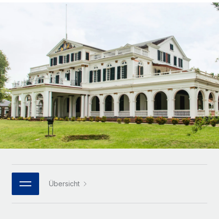
Globales Onboarding und Verwalten von
Gesamtbeschäftigungskosten
Anmelden
Freelancer:innen
Nederlands
WACHSTUMSPHASE
Honorarzahlungen berechnen
PEO
Français
Informationen zu möglichen Währungen und
Startups
Auslagern von komplexen HR-Aufgaben
Abwicklungsfristen für globale Freelancer:innen
Agile HR- und Payroll-Lösungen für wachsende
Deutsch
Unternehmen
INFRASTRUKTUR
LERNEN MIT REMOTE
Mittelstand
Español
Remote Embedded
Maßgeschneiderte HR-Lösungen, um Teams zu
Forschung und Leitfäden
Nahtlose Integration der HR in bestehende Abläufe
vergrößern
Italiano
Fallstudien
Plattform
Enterprise
Português (Portugal)
Integrierte HR-Kernfunktionen für dein Team
HR-Glossar
Globale HR für Konzerne und Großunternehmen
Verknüpfen
Neu
日本語
Checklisten und Vorlagen
Verknüpfung beliebiger KI-Tools mit Remote über unser
PARTNER WERDEN
Bibliothek für Stellenbeschreibungen
한국어
MCP
Übersicht
Strategische Technologiepartner
Webinare
Integrationen
Flexible Einbettung von Global-HR-Funktionen in deine
中文（简体）
Plattform
Prozessoptimierung mit unverzichtbaren Business-