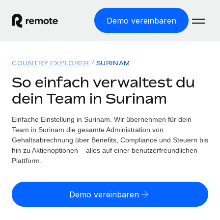
Demo vereinbaren
Startseite
COUNTRY EXPLORER
SURINAM
Produkte
So einfach verwaltest du
dein Team in Surinam
Lösungen
WELTWEITE BESCHÄFTIGUNG
Globale Payroll
Einfache Einstellung in Surinam. Wir übernehmen für dein
Ressourcen
WELTWEITE ABDECKUNG
Einfache, rechtssicher Payroll
Team in Surinam die gesamte Administration von
Country Explorer
Gehaltsabrechnung über Benefits, Compliance und Steuern bis
Preise
TOOLS UND RECHNER
Employer of Record
hin zu Aktienoptionen – alles auf einer benutzerfreundlichen
Länderspezifische Unterstützung bei der Einstellung
Weltweites Wachstum ohne Kosten für Niederlassungen
Plattform.
Scheinselbstständigkeitsrisiko berechnen
Explorer für US-Bundesstaaten
Länderspezifische Einschätzung des
Contractor of Record
Einfache Einstellung in allen US-Bundesstaaten
Scheinselbstständigkeitsrisikos
English (United States)
Rechtssichere, weltweite Arbeit mit Freelancer:innen
Demo vereinbaren
Remote im Vergleich
Personalkostenrechner
Contractor Management
English
Vergleiche mit unseren Mitbewerbern
Länderspezifische Berechnung der