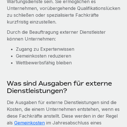
Wartungsdienste sein. Sie ermöglichen es
Globales Onboarding und Verwalten von
Gesamtbeschäftigungskosten
Unternehmen, vorübergehende Qualifikationslücken
Anmelden
Freelancer:innen
Nederlands
zu schließen oder spezialisierte Fachkräfte
WACHSTUMSPHASE
Honorarzahlungen berechnen
PEO
kurzfristig einzustellen.
Français
Informationen zu möglichen Währungen und
Startups
Auslagern von komplexen HR-Aufgaben
Durch die Beauftragung externer Dienstleister
Abwicklungsfristen für globale Freelancer:innen
Agile HR- und Payroll-Lösungen für wachsende
Deutsch
können Unternehmen:
Unternehmen
INFRASTRUKTUR
Zugang zu Expertenwissen
LERNEN MIT REMOTE
Mittelstand
Español
Remote Embedded
Gemeinkosten reduzieren
Maßgeschneiderte HR-Lösungen, um Teams zu
Forschung und Leitfäden
Wettbewerbsfähig bleiben
Nahtlose Integration der HR in bestehende Abläufe
vergrößern
Italiano
Fallstudien
Plattform
Enterprise
Português (Portugal)
Integrierte HR-Kernfunktionen für dein Team
Was sind Ausgaben für externe
HR-Glossar
Globale HR für Konzerne und Großunternehmen
Dienstleistungen?
Verknüpfen
Neu
日本語
Checklisten und Vorlagen
Verknüpfung beliebiger KI-Tools mit Remote über unser
PARTNER WERDEN
Die Ausgaben für externe Dienstleistungen sind die
Bibliothek für Stellenbeschreibungen
한국어
MCP
Kosten, die einem Unternehmen entstehen, wenn es
Strategische Technologiepartner
diese Fachkräfte anstellt. Diese werden in der Regel
Webinare
Integrationen
Flexible Einbettung von Global-HR-Funktionen in deine
中文（简体）
als
Gemeinkosten
im Jahresabschluss eines
Plattform
Prozessoptimierung mit unverzichtbaren Business-