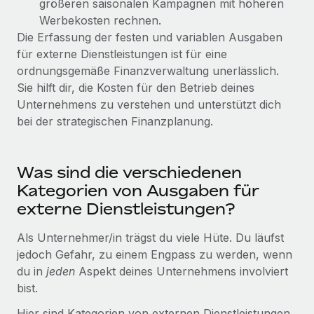
größeren saisonalen Kampagnen mit höheren
globalen Content-Agentur mit Remote
Niederlassungen
Den Blog erkunden
Werbekosten rechnen.
Auf einen Blick Erfahre mehr über die unglaubliche
Die Erfassung der festen und variablen Ausgaben
Mobilität und Relocation
Transformation einer weltweit erfolgreichen...
für externe Dienstleistungen ist für eine
Mühelose Relocation von Mitarbeiter:innen
BLOG
ordnungsgemäße Finanzverwaltung unerlässlich.
Mehr erfahren
Sie hilft dir, die Kosten für den Betrieb deines
Benefits
Neues zu Remote-Produkten: Integration mit
Unternehmens zu verstehen und unterstützt dich
Mühelose Verwaltung von Benefits
Gusto und Zero und Contractor Management
bei der strategischen Finanzplanung.
Plus
Auch im neuen Jahr wollen wir bei Remote Unternehmen
aller Größen dabei unterstützen, die beste...
Was sind die verschiedenen
Kategorien von Ausgaben für
Mehr erfahren
externe Dienstleistungen?
Als Unternehmer/in trägst du viele Hüte. Du läufst
Wie Phiture 55 Mitarbeiter:innen in 19 Ländern
jedoch Gefahr, zu einem Engpass zu werden, wenn
mit Remote verwaltet
du in
jeden
Aspekt deines Unternehmens involviert
Phiture ist der unumstrittene Marktführer im Bereich der
bist.
Wachstumsberatung für mobile Apps. Das...
Hier sind Kategorien von externen Dienstleistungen,