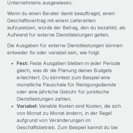
Events
Unternehmens ausgewiesen.
Tools
Partner werden
Wenn du einen Berater damit beauftragst, einen
Newsroom
Entdecke die Möglichkeiten einer Partnerschaft
Geschäftsvertrag mit einem Lieferanten
DIENSTLEISTUNGEN
Informationen zu Gehältern und Qualifikationen
aufzusetzen, würde der Betrag, den du bezahlst, als
Remote Build
Demnächst verfügbar
Aufwand für externe Dienstleistungen gelten.
Frag unsere Expert:innen
Beratung zu Integrationen und KI-Automatisierung
Insights Center
Hilfe von Expert:innen für globale HR & Compliance
Die Ausgaben für externe Dienstleistungen können
Hol dir Unterstützung
entweder fix oder variabel sein, wie folgt:
Background-Checks
FALLSTUDIEN
Einfacheres Bewerber:innen-Screening
Alle Ressourcen anzeigen
Fest:
Feste Ausgaben bleiben in jeder Periode
So hat der KI-Vorreiter Weaviate sein Team mit
gleich, was dir die Planung deines Budgets
Remote um 120 % vergrößert
Compliance Watchtower
erleichtert. Du könntest zum Beispiel eine
Lückenlose Compliance
BLOG
monatliche Pauschale für Reinigungsdienste
Weaviate auf einen Blick Weaviate entwickelt KI-basierte
oder eine jährliche Gebühr für juristische
Open-Source-Infrastrukturen. Das...
Globale Payroll
Geräteverwaltung
Dienstleistungen zahlen.
Globale Bereitstellung und Verfolgung von IT-
Mehr erfahren
EOR und PEO
Variabel:
Variable Kosten sind Kosten, die sich
Geräten
von Monat zu Monat ändern, in der Regel
Contractor Management
aufgrund von Veränderungen im
Gründung von Niederlassungen
Revolution des Enterprise Contractor
Geschäftsbetrieb. Zum Beispiel kannst du bei
Steuern
Schnelle, rechtssichere Gründung von
Managements – die Erfolgsgeschichte einer