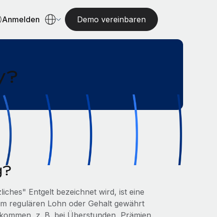
Anmelden
Demo vereinbaren
y?
g?
iches" Entgelt bezeichnet wird, ist eine
em regulären Lohn oder Gehalt gewährt
z kommen, z. B. bei Überstunden, Prämien