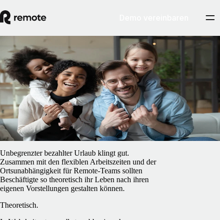
Demo vereinbaren
Blog
/
Globale HR
Unbegrenzter bezahlter Urlaub – wie
funktioniert das?
15. Februar 2025
By
Barbara Matthews
Unbegrenzter bezahlter Urlaub klingt gut.
Zusammen mit den flexiblen Arbeitszeiten und der
Ortsunabhängigkeit für Remote-Teams sollten
Beschäftigte so theoretisch ihr Leben nach ihren
eigenen Vorstellungen gestalten können.
Theoretisch.