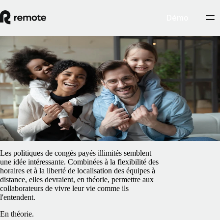
Démo
Blog
/
RH à l’international
Comment gérer une politique de congés
payés illimités
15 février 2025
By
Barbara Matthews
Les politiques de congés payés illimités semblent
une idée intéressante. Combinées à la flexibilité des
horaires et à la liberté de localisation des équipes à
distance, elles devraient, en théorie, permettre aux
collaborateurs de vivre leur vie comme ils
l'entendent.
En théorie.