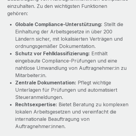
Management und Payroll
Niederlassungen
einzuhalten. Zu den wichtigsten Funktionen
Den Blog erkunden
Reverse Tech auf einen Blick Das Gesundheits- und
gehören:
Mobilität und Relocation
Wellness-Startup Reverse Tech hat das globale...
Globale Compliance‑Unterstützung:
Stellt die
Mühelose Relocation von Mitarbeiter:innen
BLOG
Einhaltung der Arbeitsgesetze in über 200
Mehr erfahren
Benefits
Ländern sicher, mit lokalisierten Verträgen und
Neues zu Remote-Produkten: Integration mit
Mühelose Verwaltung von Benefits
ordnungsgemäßer Dokumentation.
Gusto und Zero und Contractor Management
Schutz vor Fehlklassifizierung:
Enthält
Plus
eingebaute Compliance‑Prüfungen und eine
Auch im neuen Jahr wollen wir bei Remote Unternehmen
nahtlose Umwandlung von Auftragnehmer:in zu
aller Größen dabei unterstützen, die beste...
Mitarbeiter:in.
Zentrale Dokumentation:
Pflegt wichtige
Mehr erfahren
Unterlagen für Prüfungen und automatisiert
Steueranmeldungen.
Rechtsexpertise:
Bietet Beratung zu komplexen
Wie Phiture 55 Mitarbeiter:innen in 19 Ländern
mit Remote verwaltet
lokalen Arbeitsgesetzen und vereinfacht die
internationale Beauftragung von
Phiture ist der unumstrittene Marktführer im Bereich der
Auftragnehmer:innen.
Wachstumsberatung für mobile Apps. Das...