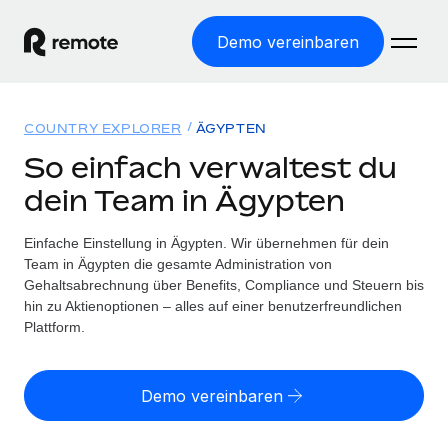
Demo vereinbaren
Startseite
COUNTRY EXPLORER
ÄGYPTEN
Produkte
So einfach verwaltest du
dein Team in Ägypten
Lösungen
WELTWEITE BESCHÄFTIGUNG
Globale Payroll
Einfache Einstellung in Ägypten. Wir übernehmen für dein
Ressourcen
WELTWEITE ABDECKUNG
Einfache, rechtssicher Payroll
Team in Ägypten die gesamte Administration von
Country Explorer
Gehaltsabrechnung über Benefits, Compliance und Steuern bis
Preise
TOOLS UND RECHNER
Employer of Record
hin zu Aktienoptionen – alles auf einer benutzerfreundlichen
Länderspezifische Unterstützung bei der Einstellung
Weltweites Wachstum ohne Kosten für Niederlassungen
Plattform.
Scheinselbstständigkeitsrisiko berechnen
Explorer für US-Bundesstaaten
Länderspezifische Einschätzung des
Contractor of Record
Einfache Einstellung in allen US-Bundesstaaten
Scheinselbstständigkeitsrisikos
Deutsch
Rechtssichere, weltweite Arbeit mit Freelancer:innen
Demo vereinbaren
Remote im Vergleich
Personalkostenrechner
Contractor Management
English
Vergleiche mit unseren Mitbewerbern
Länderspezifische Berechnung der