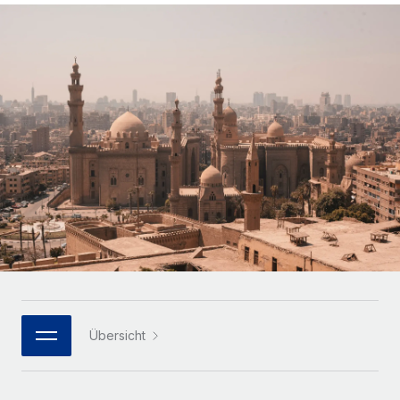
Globales Onboarding und Verwalten von
Gesamtbeschäftigungskosten
Anmelden
Freelancer:innen
Nederlands
WACHSTUMSPHASE
Honorarzahlungen berechnen
PEO
Français
Informationen zu möglichen Währungen und
Startups
Auslagern von komplexen HR-Aufgaben
Abwicklungsfristen für globale Freelancer:innen
Agile HR- und Payroll-Lösungen für wachsende
Deutsch
Unternehmen
INFRASTRUKTUR
LERNEN MIT REMOTE
Mittelstand
Español
Remote Embedded
Maßgeschneiderte HR-Lösungen, um Teams zu
Forschung und Leitfäden
Nahtlose Integration der HR in bestehende Abläufe
vergrößern
Italiano
Fallstudien
Plattform
Enterprise
Português (Portugal)
Integrierte HR-Kernfunktionen für dein Team
HR-Glossar
Globale HR für Konzerne und Großunternehmen
Verknüpfen
Neu
日本語
Checklisten und Vorlagen
Verknüpfung beliebiger KI-Tools mit Remote über unser
PARTNER WERDEN
Bibliothek für Stellenbeschreibungen
한국어
MCP
Übersicht
Strategische Technologiepartner
Webinare
Integrationen
Flexible Einbettung von Global-HR-Funktionen in deine
中文（简体）
Plattform
Prozessoptimierung mit unverzichtbaren Business-