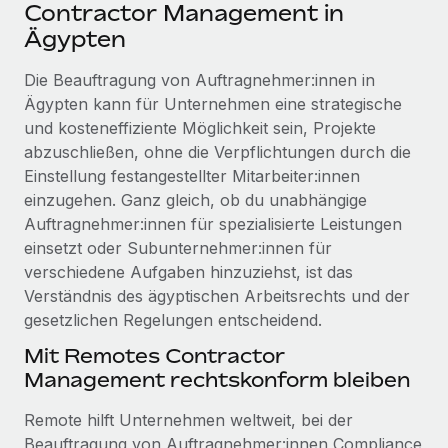
Events
Contractor Management in
Tools
Partner werden
Ägypten
Newsroom
Entdecke die Möglichkeiten einer Partnerschaft
Die Beauftragung von Auftragnehmer:innen in
DIENSTLEISTUNGEN
Informationen zu Gehältern und Qualifikationen
Remote Build
Demnächst verfügbar
Ägypten kann für Unternehmen eine strategische
Frag unsere Expert:innen
Beratung zu Integrationen und KI-Automatisierung
und kosteneffiziente Möglichkeit sein, Projekte
Insights Center
Hilfe von Expert:innen für globale HR & Compliance
abzuschließen, ohne die Verpflichtungen durch die
Hol dir Unterstützung
Einstellung festangestellter Mitarbeiter:innen
Background-Checks
FALLSTUDIEN
einzugehen. Ganz gleich, ob du unabhängige
Einfacheres Bewerber:innen-Screening
Alle Ressourcen anzeigen
Auftragnehmer:innen für spezialisierte Leistungen
So hat der KI-Vorreiter Weaviate sein Team mit
einsetzt oder Subunternehmer:innen für
Remote um 120 % vergrößert
Compliance Watchtower
verschiedene Aufgaben hinzuziehst, ist das
Lückenlose Compliance
BLOG
Weaviate auf einen Blick Weaviate entwickelt KI-basierte
Verständnis des ägyptischen Arbeitsrechts und der
Open-Source-Infrastrukturen. Das...
Globale Payroll
gesetzlichen Regelungen entscheidend.
Geräteverwaltung
Globale Bereitstellung und Verfolgung von IT-
Mehr erfahren
EOR und PEO
Mit Remotes Contractor
Geräten
Management rechtskonform bleiben
Contractor Management
Gründung von Niederlassungen
Strategische Partnerschaft zwischen
Remote hilft Unternehmen weltweit, bei der
Steuern
Schnelle, rechtssichere Gründung von
Reverse Tech und Remote für Contractor
Beauftragung von Auftragnehmer:innen Compliance