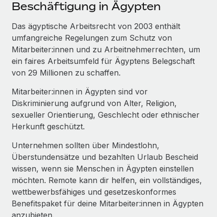
Events
Beschäftigung in Ägypten
Tools
Partner werden
Newsroom
Das ägyptische Arbeitsrecht von 2003 enthält
Entdecke die Möglichkeiten einer Partnerschaft
umfangreiche Regelungen zum Schutz von
DIENSTLEISTUNGEN
Informationen zu Gehältern und Qualifikationen
Remote Build
Demnächst verfügbar
Mitarbeiter:innen und zu Arbeitnehmerrechten, um
Frag unsere Expert:innen
Beratung zu Integrationen und KI-Automatisierung
ein faires Arbeitsumfeld für Ägyptens Belegschaft
Insights Center
Hilfe von Expert:innen für globale HR & Compliance
von 29 Millionen zu schaffen.
Hol dir Unterstützung
Background-Checks
FALLSTUDIEN
Mitarbeiter:innen in Ägypten sind vor
Einfacheres Bewerber:innen-Screening
Diskriminierung aufgrund von Alter, Religion,
Alle Ressourcen anzeigen
So hat der KI-Vorreiter Weaviate sein Team mit
sexueller Orientierung, Geschlecht oder ethnischer
Remote um 120 % vergrößert
Compliance Watchtower
Herkunft geschützt.
Lückenlose Compliance
BLOG
Weaviate auf einen Blick Weaviate entwickelt KI-basierte
Unternehmen sollten über Mindestlohn,
Open-Source-Infrastrukturen. Das...
Globale Payroll
Geräteverwaltung
Überstundensätze und bezahlten Urlaub Bescheid
Globale Bereitstellung und Verfolgung von IT-
wissen, wenn sie Menschen in Ägypten einstellen
Mehr erfahren
EOR und PEO
Geräten
möchten. Remote kann dir helfen, ein vollständiges,
Contractor Management
wettbewerbsfähiges und gesetzeskonformes
Gründung von Niederlassungen
Strategische Partnerschaft zwischen
Benefitspaket für deine Mitarbeiter:innen in Ägypten
Steuern
Schnelle, rechtssichere Gründung von
Reverse Tech und Remote für Contractor
anzubieten.