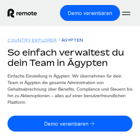
Demo vereinbaren
Startseite
COUNTRY EXPLORER
ÄGYPTEN
Produkte
So einfach verwaltest du
dein Team in Ägypten
Lösungen
WELTWEITE BESCHÄFTIGUNG
Globale Payroll
Einfache Einstellung in Ägypten. Wir übernehmen für dein
Ressourcen
WELTWEITE ABDECKUNG
Einfache, rechtssicher Payroll
Team in Ägypten die gesamte Administration von
Country Explorer
Gehaltsabrechnung über Benefits, Compliance und Steuern bis
Preise
TOOLS UND RECHNER
Employer of Record
hin zu Aktienoptionen – alles auf einer benutzerfreundlichen
Länderspezifische Unterstützung bei der Einstellung
Weltweites Wachstum ohne Kosten für Niederlassungen
Plattform.
Scheinselbstständigkeitsrisiko berechnen
Explorer für US-Bundesstaaten
Länderspezifische Einschätzung des
Contractor of Record
Einfache Einstellung in allen US-Bundesstaaten
Scheinselbstständigkeitsrisikos
Deutsch
Rechtssichere, weltweite Arbeit mit Freelancer:innen
Demo vereinbaren
Remote im Vergleich
Personalkostenrechner
Contractor Management
English
Vergleiche mit unseren Mitbewerbern
Länderspezifische Berechnung der