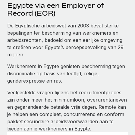
Ontdek hoe je met ons kunt samenwerken
DIENSTEN
Egypte via een Employer of
Record (EOR)
Inzicht in salaris en talent
Vraag een expert
Remote Build
Binnenkort beschikbaar
Krijg hulp van global HR- en juridische experts
Integraties en advies over AI-automatiseringen
Inzichtencentrum
De Egyptische arbeidswet van 2003 bevat sterke
bepalingen ter bescherming van werknemers en
Achtergrondonderzoek
Support
arbeidsrechten, bedoeld om een eerlijke omgeving
Vereenvoudig het screeningsproces van
CASESTUDY'S
te creëren voor Egypte’s beroepsbevolking van 29
kandidaten
Alle bronnen bekijken
miljoen.
Hoe AI-pionier Weaviate zijn team met 120%
liet groeien met Remote
Compliance Watchtower
Werknemers in Egypte genieten bescherming tegen
Blijf compliance-risico's voor
BLOG
Weaviate in één oogopslag Weaviate bouwt open source,
discriminatie op basis van leeftijd, religie,
AI-first infrastructuur. De missie van het...
Global Payroll
genderexpressie en ras.
Apparaatbeheer
Lever en track wereldwijd IT-middelen
Meer informatie
EOR en PEO
Veelgestelde vragen tijdens het recruitmentproces
zijn onder meer het minimumloon, overurentarieven
Entiteiten oprichten
Contractor Management
en gegarandeerde betaalde vrije dagen. Remote kan
Stel snel compliant entiteiten op
De strategische samenwerking tussen
je helpen een compleet, concurrerend en conform
Belastingen
Reverse Tech en Remote voor zzp- en payroll-
pakket secundaire arbeidsvoorwaarden aan te
Mobiliteit en overplaatsing
beheer
bieden aan je werknemers in Egypte.
Naar de blog
Plaats werknemers moeiteloos over
Reverse Tech in een oogopslag Reverse Tech, een start-