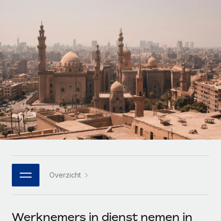
Zzp'ers internationaal onboarden en beheren
Betalingscalculator voor zzp'ers
Inloggen
Nederlands
Ontdek valuta-opties en betaalsnelheden voor
PEO
GROEIFASE
internationale zzp'ers
Ingewikkelde HR-taken eenvoudig uitbesteden
Français
Start-ups
Flexibele global HR en payroll solutions voor groeiende
LEREN MET REMOTE
Deutsch
bedrijven
INFRASTRUCTUUR
Onderzoek en gidsen
Remote Embedded
Mid-market
Español
HR naadloos in workflows integreren
Casestudy's
Teams uitbreiden met HR solutions op maat
Italiano
Platform
HR-woordenlijst
Enterprise
Ingebouwde essentiële HR-functies voor je team
Global HR voor grote bedrijven
Português (Portugal)
Checklists en templates
Verbinden
Nieuw
Bibliotheek met functiebeschrijvingen
日本語
AI-tools koppelen aan Remote met onze MCP
WERK MET ONS SAMEN
Overzicht
Strategische technologiepartners
Webinars
Integraties
한국어
Integreer global HR flexibel in je platform
Processen stroomlijnen met essentiële zakelijke tools
Evenementen
中文（简体）
Een partner worden
Werknemers in dienst nemen in
Newsroom