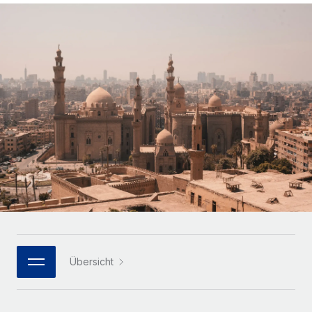
Globales Onboarding und Verwalten von
Gesamtbeschäftigungskosten
Anmelden
Freelancer:innen
Nederlands
WACHSTUMSPHASE
Honorarzahlungen berechnen
PEO
Français
Informationen zu möglichen Währungen und
Startups
Auslagern von komplexen HR-Aufgaben
Abwicklungsfristen für globale Freelancer:innen
Agile HR- und Payroll-Lösungen für wachsende
Deutsch
Unternehmen
INFRASTRUKTUR
LERNEN MIT REMOTE
Mittelstand
Español
Remote Embedded
Maßgeschneiderte HR-Lösungen, um Teams zu
Forschung und Leitfäden
Nahtlose Integration der HR in bestehende Abläufe
vergrößern
Italiano
Fallstudien
Plattform
Enterprise
Português (Portugal)
Integrierte HR-Kernfunktionen für dein Team
HR-Glossar
Globale HR für Konzerne und Großunternehmen
Verknüpfen
Neu
日本語
Checklisten und Vorlagen
Verknüpfung beliebiger KI-Tools mit Remote über unser
PARTNER WERDEN
Bibliothek für Stellenbeschreibungen
한국어
MCP
Übersicht
Strategische Technologiepartner
Webinare
Integrationen
Flexible Einbettung von Global-HR-Funktionen in deine
中文（简体）
Plattform
Prozessoptimierung mit unverzichtbaren Business-