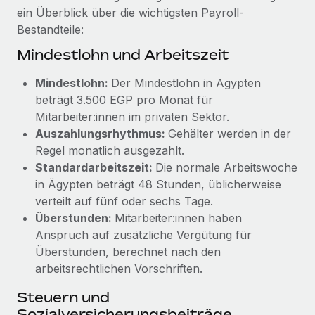
Management und Payroll
Niederlassungen
ein Überblick über die wichtigsten Payroll-
Den Blog erkunden
Bestandteile:
Reverse Tech auf einen Blick Das Gesundheits- und
Mobilität und Relocation
Wellness-Startup Reverse Tech hat das globale...
Mindestlohn und Arbeitszeit
Mühelose Relocation von Mitarbeiter:innen
BLOG
Mehr erfahren
Mindestlohn:
Der Mindestlohn in Ägypten
Benefits
Neues zu Remote-Produkten: Integration mit
beträgt 3.500 EGP pro Monat für
Mühelose Verwaltung von Benefits
Gusto und Zero und Contractor Management
Mitarbeiter:innen im privaten Sektor.
Plus
Auszahlungsrhythmus:
Gehälter werden in der
Auch im neuen Jahr wollen wir bei Remote Unternehmen
Regel monatlich ausgezahlt.
aller Größen dabei unterstützen, die beste...
Standardarbeitszeit:
Die normale Arbeitswoche
in Ägypten beträgt 48 Stunden, üblicherweise
Mehr erfahren
verteilt auf fünf oder sechs Tage.
Überstunden:
Mitarbeiter:innen haben
Anspruch auf zusätzliche Vergütung für
Wie Phiture 55 Mitarbeiter:innen in 19 Ländern
Überstunden, berechnet nach den
mit Remote verwaltet
arbeitsrechtlichen Vorschriften.
Phiture ist der unumstrittene Marktführer im Bereich der
Steuern und
Wachstumsberatung für mobile Apps. Das...
Sozialversicherungsbeiträge