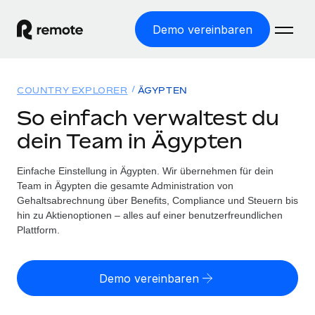
Demo vereinbaren
Startseite
COUNTRY EXPLORER
ÄGYPTEN
Produkte
So einfach verwaltest du
dein Team in Ägypten
Lösungen
WELTWEITE BESCHÄFTIGUNG
Globale Payroll
Einfache Einstellung in Ägypten. Wir übernehmen für dein
Ressourcen
WELTWEITE ABDECKUNG
Einfache, rechtssicher Payroll
Team in Ägypten die gesamte Administration von
Country Explorer
Gehaltsabrechnung über Benefits, Compliance und Steuern bis
Preise
TOOLS UND RECHNER
Employer of Record
hin zu Aktienoptionen – alles auf einer benutzerfreundlichen
Länderspezifische Unterstützung bei der Einstellung
Weltweites Wachstum ohne Kosten für Niederlassungen
Plattform.
Scheinselbstständigkeitsrisiko berechnen
Explorer für US-Bundesstaaten
Länderspezifische Einschätzung des
Contractor of Record
Einfache Einstellung in allen US-Bundesstaaten
Scheinselbstständigkeitsrisikos
Deutsch
Rechtssichere, weltweite Arbeit mit Freelancer:innen
Demo vereinbaren
Remote im Vergleich
Personalkostenrechner
Contractor Management
English
Vergleiche mit unseren Mitbewerbern
Länderspezifische Berechnung der