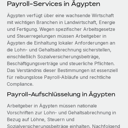
Events
Payroll-Services in Ägypten
Tools
Partner werden
Newsroom
Ägypten verfügt über eine wachsende Wirtschaft
Entdecke die Möglichkeiten einer Partnerschaft
mit wichtigen Branchen in Landwirtschaft, Energie
DIENSTLEISTUNGEN
Informationen zu Gehältern und Qualifikationen
Remote Build
Demnächst verfügbar
und Fertigung. Wegen spezifischer Arbeitsgesetze
Frag unsere Expert:innen
Beratung zu Integrationen und KI-Automatisierung
und Steuerregelungen müssen Arbeitgeber in
Insights Center
Hilfe von Expert:innen für globale HR & Compliance
Ägypten die Einhaltung lokaler Anforderungen an
Hol dir Unterstützung
die Lohn- und Gehaltsabrechnung sicherstellen,
Background-Checks
FALLSTUDIEN
einschließlich Sozialversicherungsbeiträge,
Einfacheres Bewerber:innen-Screening
Alle Ressourcen anzeigen
Beschäftigungsverträge und steuerliche Pflichten.
So hat der KI-Vorreiter Weaviate sein Team mit
Das Verständnis dieser Bestimmungen ist essenziell
Remote um 120 % vergrößert
Compliance Watchtower
für reibungslose Payroll-Abläufe und rechtliche
Lückenlose Compliance
BLOG
Weaviate auf einen Blick Weaviate entwickelt KI-basierte
Compliance.
Open-Source-Infrastrukturen. Das...
Globale Payroll
Geräteverwaltung
Payroll-Aufschlüsselung in Ägypten
Globale Bereitstellung und Verfolgung von IT-
Mehr erfahren
EOR und PEO
Arbeitgeber in Ägypten müssen nationale
Geräten
Contractor Management
Vorschriften zur Lohn- und Gehaltsabrechnung in
Gründung von Niederlassungen
Bezug auf Löhne, Steuern und
Strategische Partnerschaft zwischen
Steuern
Schnelle, rechtssichere Gründung von
Reverse Tech und Remote für Contractor
Sozialversicherungsbeiträge einhalten. Nachfolgend