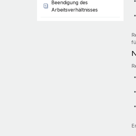
Beendigung des
Arbeitsverhältnisses
R
f
N
R
E