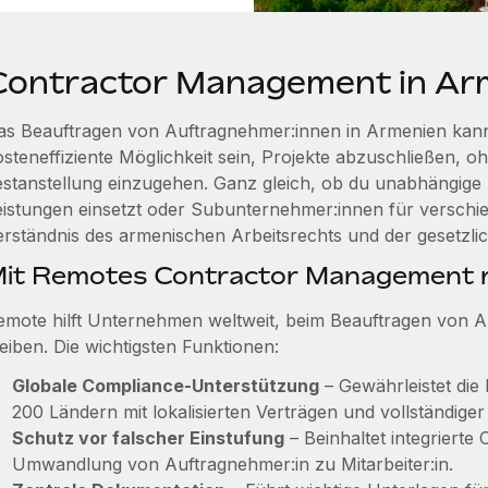
Contractor Management in Ar
as Beauftragen von Auftragnehmer:innen in Armenien kann
osteneffiziente Möglichkeit sein, Projekte abzuschließen, o
estanstellung einzugehen. Ganz gleich, ob du unabhängige A
eistungen einsetzt oder Subunternehmer:innen für verschied
erständnis des armenischen Arbeitsrechts und der gesetzl
it Remotes Contractor Management r
emote hilft Unternehmen weltweit, beim Beauftragen von 
eiben. Die wichtigsten Funktionen:
Globale Compliance-Unterstützung
– Gewährleistet die 
200 Ländern mit lokalisierten Verträgen und vollständige
Schutz vor falscher Einstufung
– Beinhaltet integriert
Umwandlung von Auftragnehmer:in zu Mitarbeiter:in.