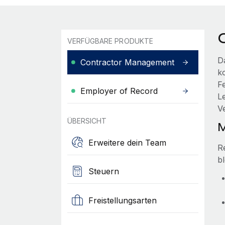
VERFÜGBARE PRODUKTE
D
Contractor Management
k
F
Employer of Record
L
V
ÜBERSICHT
M
Erweitere dein Team
R
bl
Steuern
Freistellungsarten