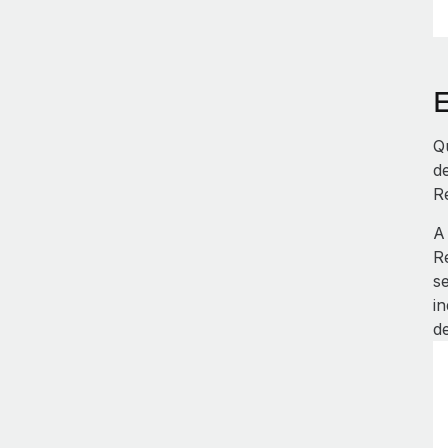
Q
d
R
A
R
s
i
de