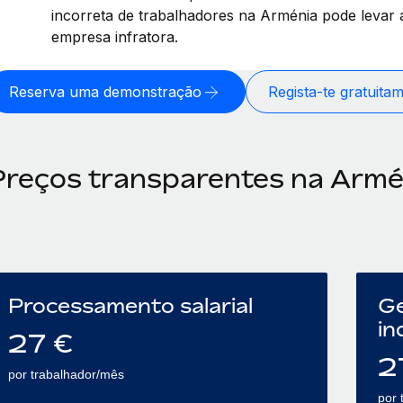
incorreta de trabalhadores na Arménia pode levar 
empresa infratora.
Reserva uma demonstração
Regista-te gratuita
Preços transparentes na Armé
Processamento salarial
Ge
in
27
€
2
por trabalhador/mês
por 