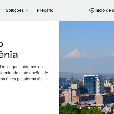
Soluções
Preçário
Início de 
o
énia
. Deixe que cuidemos da
nformidade e até opções de
a única plataforma fácil