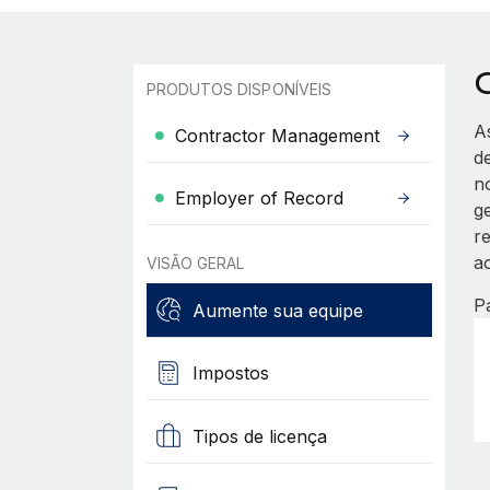
PRODUTOS DISPONÍVEIS
A
Contractor Management
d
n
Employer of Record
g
r
ao
VISÃO GERAL
P
Aumente sua equipe
Impostos
Tipos de licença