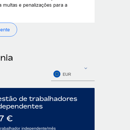
a multas e penalizações para a
mente
nia
EUR
stão de trabalhadores
dependentes
7
€
trabalhador independente/mês