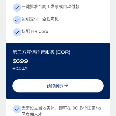
一键批准合同工发票或自动付款
透明支付，全程可见
标配 HR Core
第三方雇佣托管服务 (EOR)
$
699
每位员工/月
预约演示
无需设立当地实体，即可在 90 多个国家/地
区雇佣人才