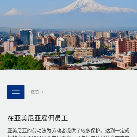
全球合同工入职与管理
合同工薪酬结算计算器
登录
Nederlands
探索全球合同工的结算货币选项与结算速度
PEO
成长阶段
外包复杂雇佣任务
Français
初创企业
通过 REMOTE 学习
为成长型企业量身打造的全球敏捷型人力资源与薪资解决方案
Deutsch
研究与指引
基础设施
中型市场
Remote Embedded
案例研究
通过定制化人力资源解决方案扩展团队
Español
将人力资源无缝融入工作流程
人力资源术语表
企业
Italiano
平台
面向大型企业的全球化人力资源服务
核对表和模板
团队的内置核心人力资源功能
Português (Portugal)
职位描述库
连接
概览
新的
与我们携手合作
日本語
使用我们的 MCP 将任何人工智能工具与 Remote 平台相连
战略技术合作伙伴
网络研讨会
集成
灵活地将全球人力资源嵌入您的平台
한국어
在亚美尼亚雇佣员工
活动
借助核心业务工具简化流程
成为合作伙伴
中文（简体）
新闻室
亚美尼亚的劳动法为劳动者提供了较多保护。达到一定规
与我们共探合作机遇