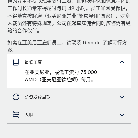
模的雇主不得以现金支付工资，且包括午休和休息在内的
服务
薪金与人才洞察
Remote Build
即将推出
工作时长通常不得超过每周 48 小时。员工通常受保护，
咨询专家
集成与人工智能自动化咨询
不得随意被解雇（亚美尼亚并非“随意雇佣”国家），对多
洞察中心
获得全球人力资源与合规方面的专家帮助
人裁员还有特殊规定。公司在起草雇佣合同时应咨询有经
验的合作伙伴。
获得支持
背景调查
案例研究
如需在亚美尼亚雇佣员工，请联系 Remote 了解可行方
简化候选人筛选流程
查看全部资源
Cultivating a Thriving Remote-First Culture in
案。
Partnership with Remote
合规守望台
最低工资
防范合规风险
博客
At a glance Discover the evolution of TheyDo, a pioneering
在亚美尼亚，最低工资为 75,000
journey management platform that has...
设备管理
Why owned entities are key to maintaining
AMD（亚美尼亚德拉姆）每月。
EOR compliance
在全球范围内配置和跟踪 IT 设备
了解更多
As the global workforce continues to expand in response
薪资发放周期
实体设立
to the demands of today’s labor market, the...
快速建立合规实体
Reverse Tech's strategic partnership with
Remote for contractor management and
了解更多
入职
人员调配与搬迁
payroll
轻松搬迁员工
Reverse Tech at a glance Health and wellness startup,
What a Workday global payroll implementation
Reverse Tech, partnered with Remote to manage...