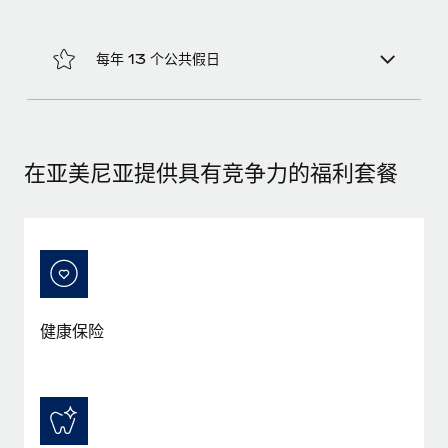
福利
actually looks like
轻松管理员工福利
了解更多
Most teams hear "payroll implementation" and picture a
每年 13 个公共假日
six-month project with a dedicated team....
了解更多
在亚美尼亚提供具有竞争力的福利套餐
健康保险