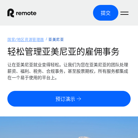
提交
首页
国家/地区资源管理器
亚美尼亚
产品
轻松管理亚美尼亚的雇佣事务
解决方案
全球招聘
让在亚美尼亚就业变得轻松。让我们为您在亚美尼亚的团队处理
薪资、福利、税务、合规事务，甚至股票期权，所有服务都集成
全球薪资管理
资源
在一个易于使用的平台上。
覆盖全球
轻松运行合规薪资
国家/地区资源管理器
定价
工具与计算器
第三方雇佣托管服务
按国家/地区查找全球雇佣支持
预订演示
零实体成本实现全球扩张
误分类风险计算工具
美国各州浏览器
按国家/地区检查员工误分类风险
第三方合同工托管服务
简化美国各州的招聘
中文（简体）
全球合规聘用合同工
员工成本计算器
Remote 无惧对比
计算任何国家的员工总成本
合同工管理
English
了解我们的竞争优势