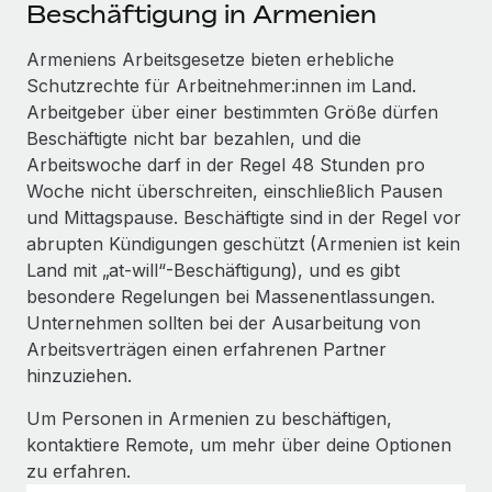
Events
Beschäftigung in Armenien
Tools
Partner werden
Newsroom
Armeniens Arbeitsgesetze bieten erhebliche
Entdecke die Möglichkeiten einer Partnerschaft
Schutzrechte für Arbeitnehmer:innen im Land.
DIENSTLEISTUNGEN
Informationen zu Gehältern und Qualifikationen
Remote Build
Demnächst verfügbar
Arbeitgeber über einer bestimmten Größe dürfen
Frag unsere Expert:innen
Beratung zu Integrationen und KI-Automatisierung
Beschäftigte nicht bar bezahlen, und die
Insights Center
Hilfe von Expert:innen für globale HR & Compliance
Arbeitswoche darf in der Regel 48 Stunden pro
Hol dir Unterstützung
Woche nicht überschreiten, einschließlich Pausen
Background-Checks
FALLSTUDIEN
und Mittagspause. Beschäftigte sind in der Regel vor
Einfacheres Bewerber:innen-Screening
Alle Ressourcen anzeigen
abrupten Kündigungen geschützt (Armenien ist kein
So hat der KI-Vorreiter Weaviate sein Team mit
Land mit „at‑will“-Beschäftigung), und es gibt
Remote um 120 % vergrößert
Compliance Watchtower
besondere Regelungen bei Massenentlassungen.
Lückenlose Compliance
BLOG
Weaviate auf einen Blick Weaviate entwickelt KI-basierte
Unternehmen sollten bei der Ausarbeitung von
Open-Source-Infrastrukturen. Das...
Globale Payroll
Arbeitsverträgen einen erfahrenen Partner
Geräteverwaltung
hinzuziehen.
Globale Bereitstellung und Verfolgung von IT-
Mehr erfahren
EOR und PEO
Geräten
Um Personen in Armenien zu beschäftigen,
Contractor Management
kontaktiere Remote, um mehr über deine Optionen
Gründung von Niederlassungen
Strategische Partnerschaft zwischen
zu erfahren.
Steuern
Schnelle, rechtssichere Gründung von
Reverse Tech und Remote für Contractor