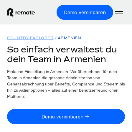
Demo vereinbaren
Startseite
COUNTRY EXPLORER
ARMENIEN
Produkte
So einfach verwaltest du
dein Team in Armenien
Lösungen
WELTWEITE BESCHÄFTIGUNG
Globale Payroll
Einfache Einstellung in Armenien. Wir übernehmen für dein
Ressourcen
WELTWEITE ABDECKUNG
Einfache, rechtssicher Payroll
Team in Armenien die gesamte Administration von
Country Explorer
Gehaltsabrechnung über Benefits, Compliance und Steuern bis
Preise
TOOLS UND RECHNER
Employer of Record
hin zu Aktienoptionen – alles auf einer benutzerfreundlichen
Länderspezifische Unterstützung bei der Einstellung
Weltweites Wachstum ohne Kosten für Niederlassungen
Plattform.
Scheinselbstständigkeitsrisiko berechnen
Explorer für US-Bundesstaaten
Länderspezifische Einschätzung des
Contractor of Record
Einfache Einstellung in allen US-Bundesstaaten
Scheinselbstständigkeitsrisikos
Deutsch
Rechtssichere, weltweite Arbeit mit Freelancer:innen
Demo vereinbaren
Remote im Vergleich
Personalkostenrechner
Contractor Management
English
Vergleiche mit unseren Mitbewerbern
Länderspezifische Berechnung der