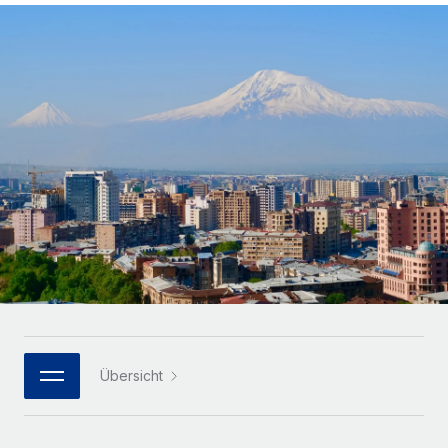
Globales Onboarding und Verwalten von
Gesamtbeschäftigungskosten
Anmelden
Freelancer:innen
Nederlands
WACHSTUMSPHASE
Honorarzahlungen berechnen
PEO
Français
Informationen zu möglichen Währungen und
Startups
Auslagern von komplexen HR-Aufgaben
Abwicklungsfristen für globale Freelancer:innen
Agile HR- und Payroll-Lösungen für wachsende
Deutsch
Unternehmen
INFRASTRUKTUR
LERNEN MIT REMOTE
Mittelstand
Español
Remote Embedded
Maßgeschneiderte HR-Lösungen, um Teams zu
Forschung und Leitfäden
Nahtlose Integration der HR in bestehende Abläufe
vergrößern
Italiano
Fallstudien
Plattform
Enterprise
Português (Portugal)
Integrierte HR-Kernfunktionen für dein Team
HR-Glossar
Globale HR für Konzerne und Großunternehmen
Verknüpfen
Neu
日本語
Checklisten und Vorlagen
Verknüpfung beliebiger KI-Tools mit Remote über unser
PARTNER WERDEN
Bibliothek für Stellenbeschreibungen
한국어
MCP
Übersicht
Strategische Technologiepartner
Webinare
Integrationen
Flexible Einbettung von Global-HR-Funktionen in deine
中文（简体）
Plattform
Prozessoptimierung mit unverzichtbaren Business-