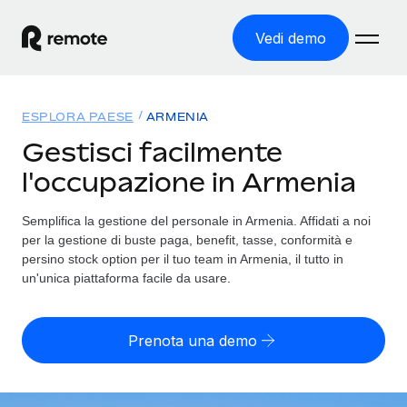
Vedi demo
Home
ESPLORA PAESE
ARMENIA
Prodotti
Gestisci facilmente
l'occupazione in Armenia
Soluzioni
ASSUMI NEL MONDO
Global Payroll
Semplifica la gestione del personale in Armenia. Affidati a noi
Tariffe
COPERTURA GLOBALE
Gestisci il payroll a norma, in tutta semplicità
per la gestione di buste paga, benefit, tasse, conformità e
Ricerca paesi
persino stock option per il tuo team in Armenia, il tutto in
Employer of Record
un'unica piattaforma facile da usare.
Trova i servizi di supporto all’impiego per ogni Paese
Espanditi con zero costi di entità locale
Italiano
Confronta Remote
Contractor Management
Prenota una demo
Scopri come ci confrontiamo con gli altri
English
Recluta e gestisci collaboratori a livello globale
Login
Nederlands
DIVENTA NOSTRO PARTNER