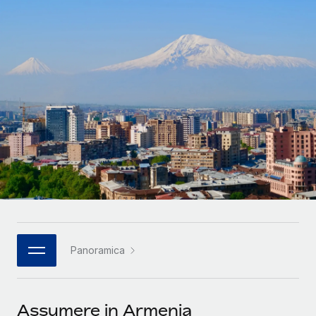
SERVICES
Partner tecnologici strategici
Français
Chiedi a un esperto
Integra l'HR globale nella tua piattaforma in modo
Affidati agli esperti per la gestione HR e la
flessibile
Deutsch
compliance globale
Español
CASE STUDIES
Italiano
Português (Portugal)
日本語
한국어
Panoramica
中文（简体）
Assumere in Armenia